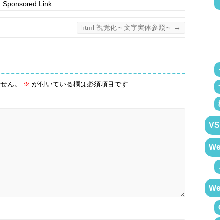
Sponsored Link
html 視覚化～文字実体参照～
→
ません。
※
が付いている欄は必須項目です
VS
W
W