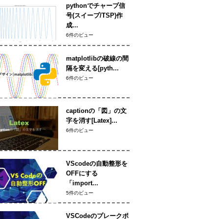
pythonでチャープ信
号(スイープ/TSP)作
成...
6件のビュー
matplotlibの破線の間
隔を変える[pyth...
6件のビュー
captionの「図」の文
字を消す[Latex]...
6件のビュー
VScodeの自動整形を
OFFにする
「import...
5件のビュー
VSCodeのプレークポ