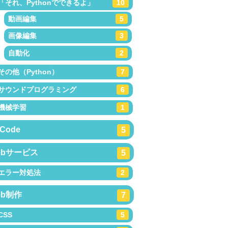
「それ、Pythonでできるよ」
10
動画編集
5
画像編集
3
自動化
2
その他（Python）
7
サウンドプログラミング
6
機械学習
1
Code
5
ebサービス
5
エラー対処法
2
eb制作
7
CSS
5