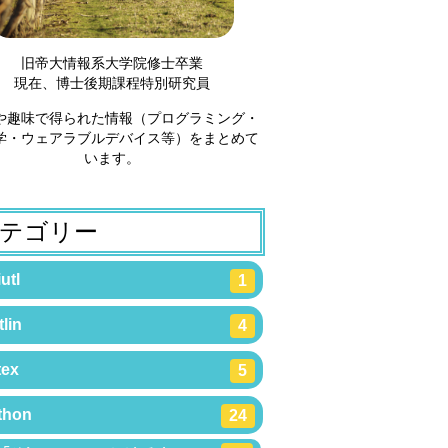
旧帝大情報系大学院修士卒業
現在、博士後期課程特別研究員
や趣味で得られた情報（プログラミング・
学・ウェアラブルデバイス等）をまとめて
います。
テゴリー
utl
1
lin
4
tex
5
thon
24