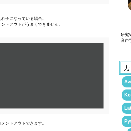
入れ子になっている場合。
するとコメントアウトがうまくできません。
研究
音声
カ
Avi
Kot
La
Py
コメントアウトできます。