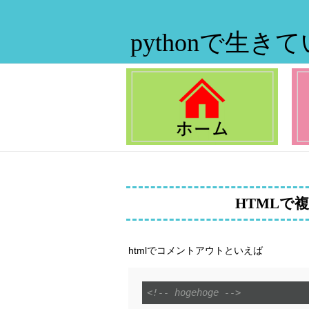
pythonで生き
HTMLで
htmlでコメントアウトといえば
<!-- hogehoge -->