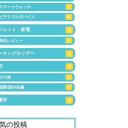
スマートウォッチ
2
ヒアラブルデバイス
6
ジェット・家電
4
商品レビュー
2
ーキングホリデー
1
究
3
その他
1
国際/国内会議
2
響学
4
気の投稿