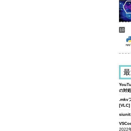
最
You
の対
.mk
[VLC]
siun
VSCo
2022