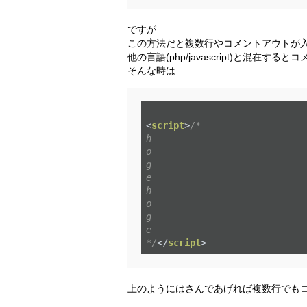
ですが
この方法だと複数行やコメントアウトが
他の言語(php/javascript)と混在
そんな時は
<
script
>
/*

h

o

g

e

h

o

g

e

*/
</
script
>
上のようにはさんであげれば複数行でも