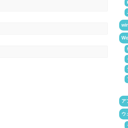
wi
Wo
ア
ウ