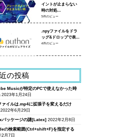
イントが止まらない
時の対処...
5件のビュー
.npyファイルをドラ
ッグ&ドロップで表...
4件のビュー
近の投稿
Tube Musicが特定のPCで使えなかった時
処
2023年1月24日
vファイルは.mp4に拡張子を変えるだけ
2022年6月29日
itxパッケージの謎[Latex]
2022年2月8日
deの検索範囲(Ctrl+shift+F)を指定する
年2月7日