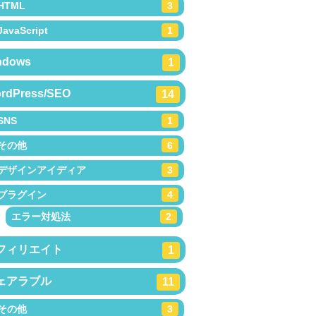
HTML
3
JavaScript
1
ndows
1
rdPress/SEO
14
SNS
1
その他
6
デザインアイディア
3
プラグイン
4
エラー対処法
2
フィリエイト
1
ェアラブル
11
その他
3