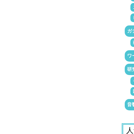
ガ
ワ
研
音
人