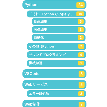
Python
24
「それ、Pythonでできるよ」
10
動画編集
5
画像編集
3
自動化
2
その他（Python）
7
サウンドプログラミング
6
機械学習
1
VSCode
5
Webサービス
5
エラー対処法
2
Web制作
7