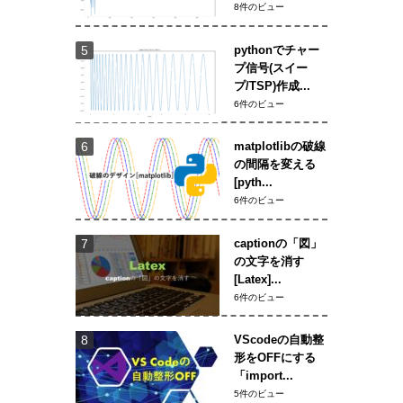
8件のビュー
pythonでチャー
プ信号(スイー
プ/TSP)作成...
6件のビュー
matplotlibの破線
の間隔を変える
[pyth...
6件のビュー
captionの「図」
の文字を消す
[Latex]...
6件のビュー
VScodeの自動整
形をOFFにする
「import...
5件のビュー