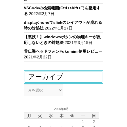
VSCodeの検索範囲(Ctrl+shift+F)を指定す
る
2022年2月7日
display:noneでslickのレイアウトが崩れる
時の対処法
2022年1月27日
【裏技！】windowsボタンの物理キーが反
応しないときの対処法
2021年3月19日
骨伝導ヘッドフォンFukumimi使用レビュー
2021年2月22日
アーカイブ
ア
ー
カ
イ
2026年8月
ブ
月
火
水
木
金
土
日
1
2