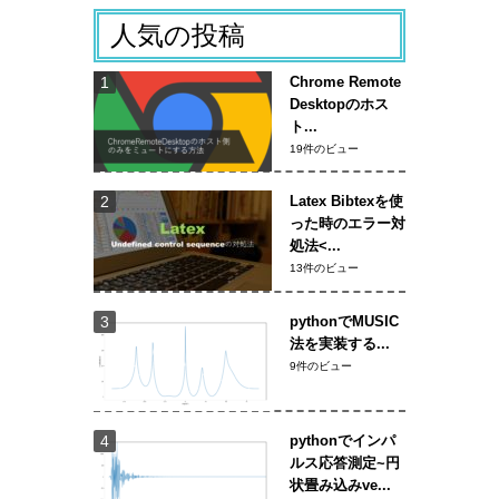
人気の投稿
Chrome Remote
Desktopのホス
ト...
19件のビュー
Latex Bibtexを使
った時のエラー対
処法<...
13件のビュー
pythonでMUSIC
法を実装する...
9件のビュー
pythonでインパ
ルス応答測定~円
状畳み込みve...