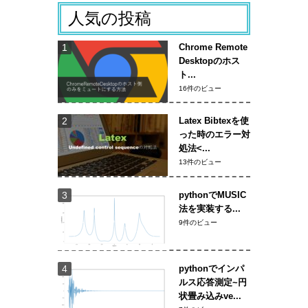
人気の投稿
Chrome Remote
Desktopのホス
ト...
16件のビュー
Latex Bibtexを使
った時のエラー対
処法<...
13件のビュー
pythonでMUSIC
法を実装する...
9件のビュー
pythonでインパ
ルス応答測定~円
状畳み込みve...