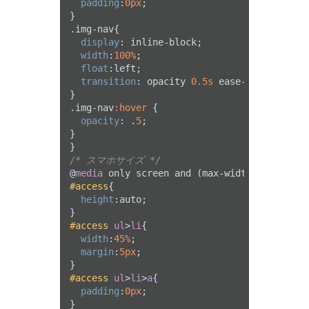
padding
:
0px
;

.img-nav
{

display
: inline-block; 

width
:
100%
;

float
:left;

transition
: opacity 
0.5s
 ease-out;

.img-nav
:hover
 {

opacity
: .
5
;

}

/* スマホサイズ */
@
media
 only screen and (max-width: 
767px
#access
{

height
:auto;

#access
ul
>
li
{

width
:
45%
;

margin
:
5px
;

#access
ul
>
li
>
a
{

padding
:
0px
;
