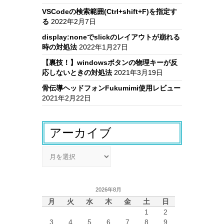
VSCodeの検索範囲(Ctrl+shift+F)を指定す
る
2022年2月7日
display:noneでslickのレイアウトが崩れる
時の対処法
2022年1月27日
【裏技！】windowsボタンの物理キーが反
応しないときの対処法
2021年3月19日
骨伝導ヘッドフォンFukumimi使用レビュー
2021年2月22日
アーカイブ
ア
ー
カ
イ
2026年8月
ブ
月
火
水
木
金
土
日
1
2
3
4
5
6
7
8
9