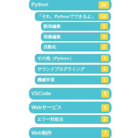
Python
24
「それ、Pythonでできるよ」
10
動画編集
5
画像編集
3
自動化
2
その他（Python）
7
サウンドプログラミング
6
機械学習
1
VSCode
5
Webサービス
5
エラー対処法
2
Web制作
7