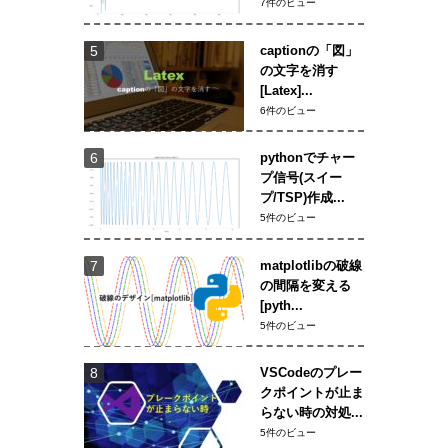
7件のビュー
captionの「図」
の文字を消す
[Latex]...
6件のビュー
pythonでチャー
プ信号(スイー
プ/TSP)作成...
5件のビュー
matplotlibの破線
の間隔を変える
[pyth...
5件のビュー
VSCodeのプレー
クポイントが止ま
らない時の対処...
5件のビュー