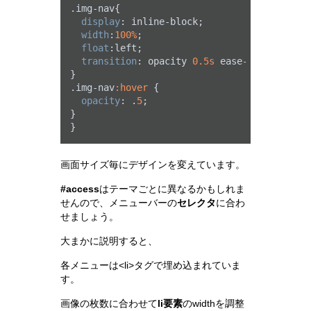
.img-nav
{

display
: inline-block; 

width
:
100%
;

float
:left;

transition
: opacity 
0.5s
 ease-out;

.img-nav
:hover
 {

opacity
: .
5
;

}

画面サイズ毎にデザインを変えています。
#access
はテーマごとに異なるかもしれま
せんので、メニューバーの
セレクタ
に合わ
せましょう。
大まかに説明すると、
各メニューは<li>タグで埋め込まれていま
す。
画像の枚数に合わせて
li要素
のwidthを調整