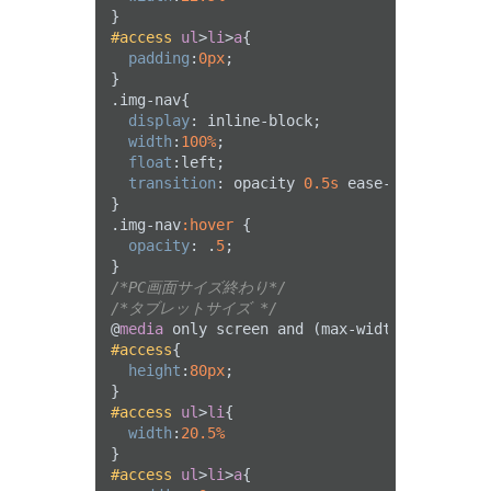
#access
ul
>
li
>
a
{

padding
:
0px
;

.img-nav
{

display
: inline-block; 

width
:
100%
;

float
:left;

transition
: opacity 
0.5s
 ease-out;

.img-nav
:hover
 {

opacity
: .
5
;

/*PC画面サイズ終わり*/
/*タブレットサイズ */
@
media
 only screen and (max-width: 
1078px
#access
{

height
:
80px
;

#access
ul
>
li
{

width
:
20.5%
#access
ul
>
li
>
a
{
