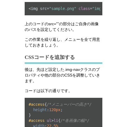
<img src=
"sample.png"
class
=
"img-nav"
>
上のコードのsrc=””の部分はご自身の画像
のパスを設定してください。
この作業を繰り返し、メニューを全て用意
しておきましょう。
CSSコードを追加する
後は、先ほど設定した.img-navクラスのプ
ロパティや他の部分のCSSを調整していき
ます。
コードは以下の通りです。
#access
{
/*メニューバーの高さ*/
height
:
120px
;

#access
ul
>
li
{
/*各画像の幅*/
width
:
22.5%