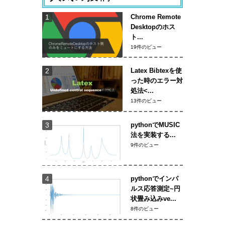
Chrome Remote
Desktopのホス
ト...
19件のビュー
Latex Bibtexを使
った時のエラー対
処法<...
13件のビュー
pythonでMUSIC
法を実装する...
9件のビュー
pythonでインパ
ルス応答測定~円
状畳み込みve...
8件のビュー