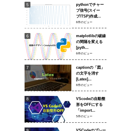
pythonでチャー
プ信号(スイー
プ/TSP)作成...
6件のビュー
matplotlibの破線
の間隔を変える
[pyth...
6件のビュー
captionの「図」
の文字を消す
[Latex]...
6件のビュー
VScodeの自動整
形をOFFにする
「import...
5件のビュー
VSCodeのプレー