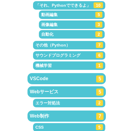
「それ、Pythonでできるよ」
10
動画編集
5
画像編集
3
自動化
2
その他（Python）
7
サウンドプログラミング
6
機械学習
1
VSCode
5
Webサービス
5
エラー対処法
2
Web制作
7
CSS
5