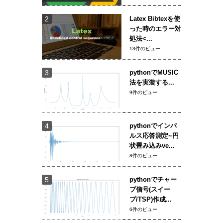
Latex Bibtexを使
った時のエラー対
処法<...
13件のビュー
pythonでMUSIC
法を実装する...
9件のビュー
pythonでインパ
ルス応答測定~円
状畳み込みve...
8件のビュー
pythonでチャー
プ信号(スイー
プ/TSP)作成...
6件のビュー