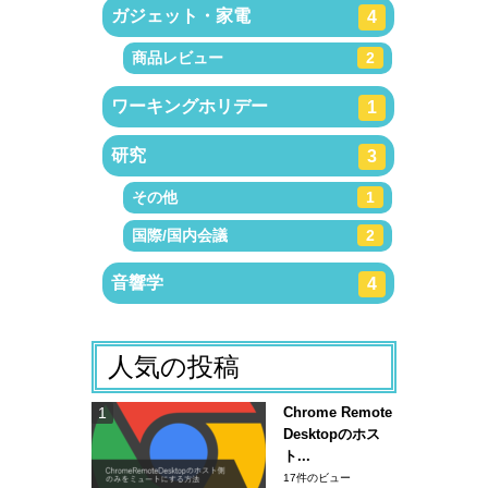
ガジェット・家電
4
商品レビュー
2
ワーキングホリデー
1
研究
3
その他
1
国際/国内会議
2
音響学
4
人気の投稿
Chrome Remote
Desktopのホス
ト...
17件のビュー