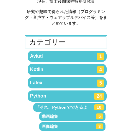
現在、博士後期課程特別研究員
研究や趣味で得られた情報（プログラミン
グ・音声学・ウェアラブルデバイス等）をま
とめています。
カテゴリー
Aviutl
1
Kotlin
4
Latex
5
Python
24
「それ、Pythonでできるよ」
10
動画編集
5
画像編集
3