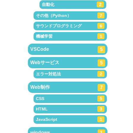
自動化
2
その他（Python）
7
サウンドプログラミング
6
機械学習
1
VSCode
5
Webサービス
5
エラー対処法
2
Web制作
7
CSS
5
HTML
3
JavaScript
1
windows
1