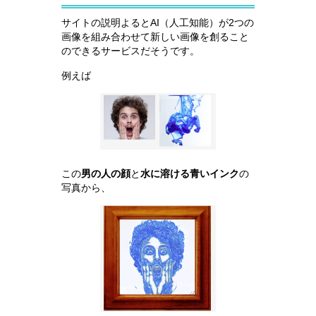
サイトの説明よるとAI（人工知能）が2つの
画像を組み合わせて新しい画像を創ること
のできるサービスだそうです。
例えば
この
男の人の顔
と
水に溶ける青いインク
の
写真から、