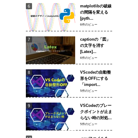
matplotlibの破線
の間隔を変える
[pyth...
6件のビュー
captionの「図」
の文字を消す
[Latex]...
6件のビュー
VScodeの自動整
形をOFFにする
「import...
5件のビュー
VSCodeのプレー
クポイントが止ま
らない時の対処...
5件のビュー