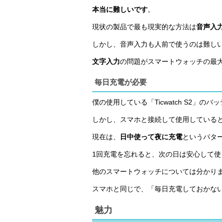
本当に難しいです
。
現状の製品で最も現実的な方法は
音声入
しかし、音声入力も人前で使うのは難し
文字入力
の問題がスマートウォッチの最
毎日充電が必要
僕の使用している「Ticwatch S2」の
しかし、スマホと接続して使用していると
現在は、
日中使って夜に充電
というパタ
1回充電を忘れると、次の日は安心して
他のスマートウォッチについては分かり
スマホと同じで、「毎日充電しておかな
魅力