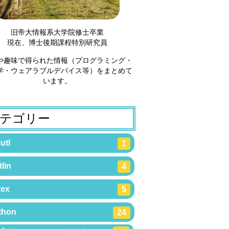
旧帝大情報系大学院修士卒業
現在、博士後期課程特別研究員
や趣味で得られた情報（プログラミング・
学・ウェアラブルデバイス等）をまとめて
います。
テゴリー
utl
1
lin
4
tex
5
thon
24