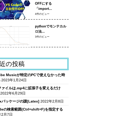
OFFにする
「import...
4件のビュー
pythonでモンテカル
ロ法...
3件のビュー
近の投稿
Tube Musicが特定のPCで使えなかった時
処
2023年1月24日
vファイルは.mp4に拡張子を変えるだけ
2022年6月29日
itxパッケージの謎[Latex]
2022年2月8日
deの検索範囲(Ctrl+shift+F)を指定する
年2月7日