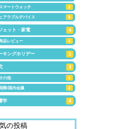
スマートウォッチ
2
ヒアラブルデバイス
6
ジェット・家電
4
商品レビュー
2
ーキングホリデー
1
究
3
その他
1
国際/国内会議
2
響学
4
気の投稿