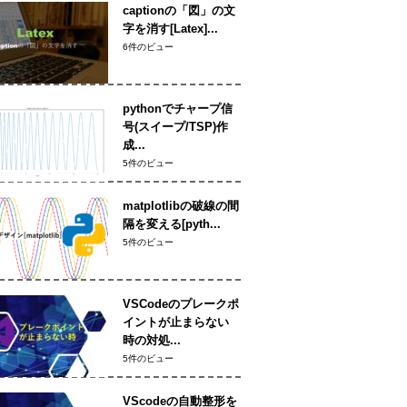
captionの「図」の文
字を消す[Latex]...
6件のビュー
pythonでチャープ信
号(スイープ/TSP)作
成...
5件のビュー
matplotlibの破線の間
隔を変える[pyth...
5件のビュー
VSCodeのプレークポ
イントが止まらない
時の対処...
5件のビュー
VScodeの自動整形を