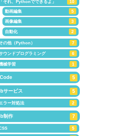
「それ、Pythonでできるよ」
10
動画編集
5
画像編集
3
自動化
2
その他（Python）
7
サウンドプログラミング
6
機械学習
1
Code
5
ebサービス
5
エラー対処法
2
eb制作
7
CSS
5