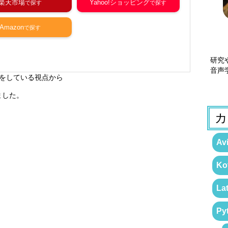
楽天市場
Yahoo!ショッピング
Amazon
研究
音声
をしている視点から
ました。
カ
Avi
Kot
La
Py