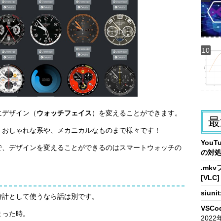
にデザイン（
ウォッチフェイス
）を変えることができます。
最
、おしゃれな系や、メカニカルなものまで様々です！
You
で、デザインを変えることができるのはスマートウォッチの
の対
.mk
[VLC]
siun
時計として使うなら話は別です。
VSCo
まった時。
2022