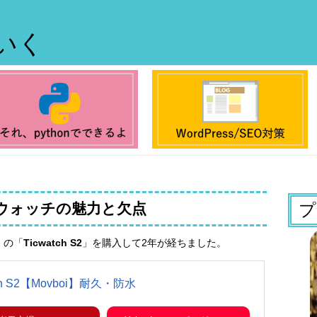
ていく
ウォッチの魅力と欠点
プ
e」の「
Ticwatch S2
」を購入して2年が経ちました。
tch S2【Movboi】耐久・防水