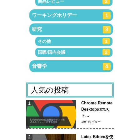
商品レビュー
2
ワーキングホリデー
1
研究
3
その他
1
国際/国内会議
2
音響学
4
人気の投稿
Chrome Remote
Desktopのホス
ト...
19件のビュー
Latex Bibtexを使