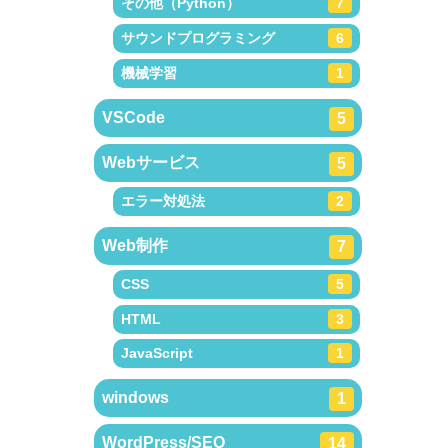
その他（Python）
7
サウンドプログラミング
6
機械学習
1
VSCode
5
Webサービス
5
エラー対処法
2
Web制作
7
CSS
5
HTML
3
JavaScript
1
windows
1
WordPress/SEO
14