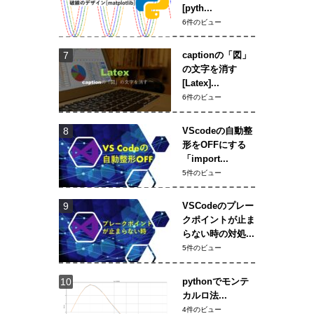
[pyth...
6件のビュー
captionの「図」
の文字を消す
[Latex]...
6件のビュー
VScodeの自動整
形をOFFにする
「import...
5件のビュー
VSCodeのプレー
クポイントが止ま
らない時の対処...
5件のビュー
pythonでモンテ
カルロ法...
4件のビュー