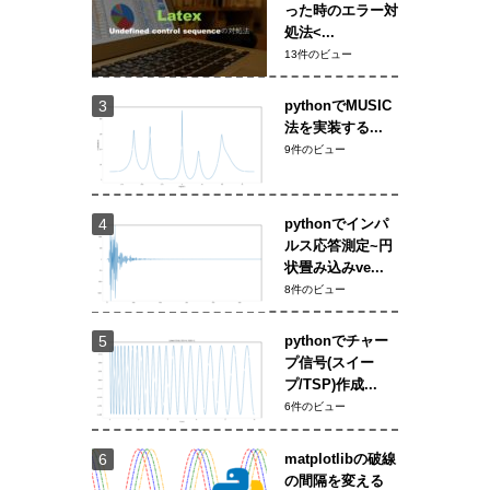
った時のエラー対
処法<...
13件のビュー
pythonでMUSIC
法を実装する...
9件のビュー
pythonでインパ
ルス応答測定~円
状畳み込みve...
8件のビュー
pythonでチャー
プ信号(スイー
プ/TSP)作成...
6件のビュー
matplotlibの破線
の間隔を変える