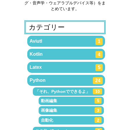
グ・音声学・ウェアラブルデバイス等）をま
とめています。
カテゴリー
Aviutl
1
Kotlin
4
Latex
5
Python
24
「それ、Pythonでできるよ」
10
動画編集
5
画像編集
3
自動化
2