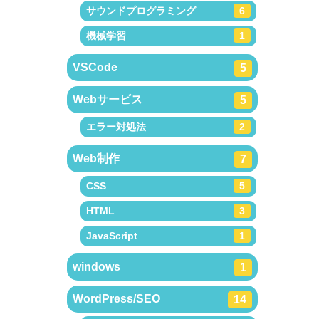
サウンドプログラミング
6
機械学習
1
VSCode
5
Webサービス
5
エラー対処法
2
Web制作
7
CSS
5
HTML
3
JavaScript
1
windows
1
WordPress/SEO
14