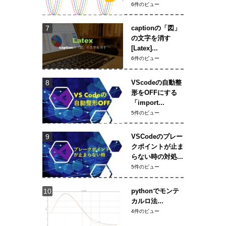
6件のビュー
captionの「図」
の文字を消す
[Latex]...
6件のビュー
VScodeの自動整
形をOFFにする
「import...
5件のビュー
VSCodeのプレー
クポイントが止ま
らない時の対処...
5件のビュー
pythonでモンテ
カルロ法...
4件のビュー