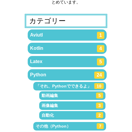
とめています。
カテゴリー
Aviutl
1
Kotlin
4
Latex
5
Python
24
「それ、Pythonでできるよ」
10
動画編集
5
画像編集
3
自動化
2
その他（Python）
7