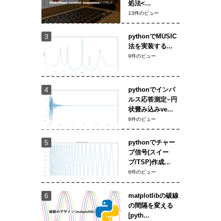
処法<...
13件のビュー
pythonでMUSIC
法を実装する...
9件のビュー
pythonでインパ
ルス応答測定~円
状畳み込みve...
8件のビュー
pythonでチャー
プ信号(スイー
プ/TSP)作成...
6件のビュー
matplotlibの破線
の間隔を変える
[pyth...