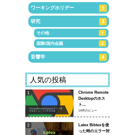
ワーキングホリデー
1
研究
3
その他
1
国際/国内会議
2
音響学
4
人気の投稿
Chrome Remote
Desktopのホス
ト...
19件のビュー
Latex Bibtexを使
った時のエラー対