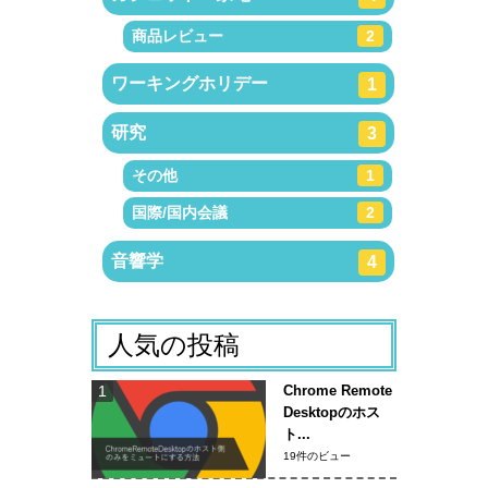
商品レビュー
2
ワーキングホリデー
1
研究
3
その他
1
国際/国内会議
2
音響学
4
人気の投稿
Chrome Remote
Desktopのホス
ト...
19件のビュー