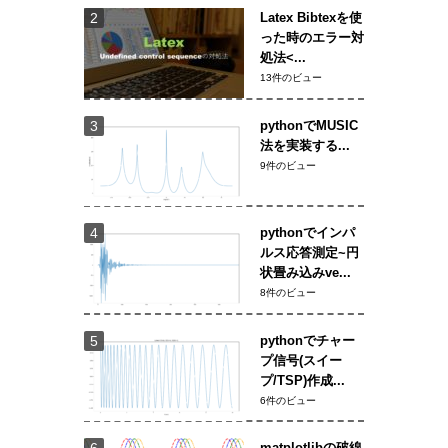
Latex Bibtexを使
った時のエラー対
処法<...
13件のビュー
pythonでMUSIC
法を実装する...
9件のビュー
pythonでインパ
ルス応答測定~円
状畳み込みve...
8件のビュー
pythonでチャー
プ信号(スイー
プ/TSP)作成...
6件のビュー
matplotlibの破線