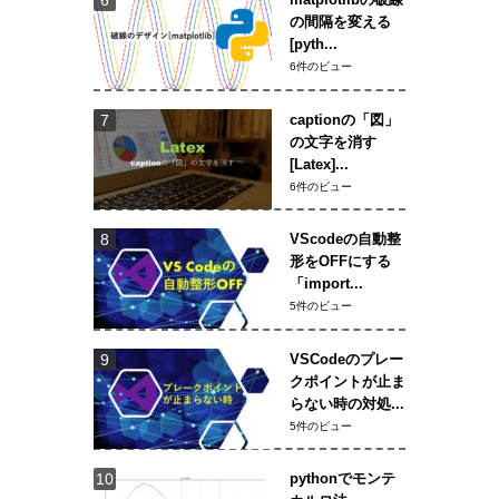
の間隔を変える
[pyth...
6件のビュー
captionの「図」
の文字を消す
[Latex]...
6件のビュー
VScodeの自動整
形をOFFにする
「import...
5件のビュー
VSCodeのプレー
クポイントが止ま
らない時の対処...
5件のビュー
pythonでモンテ