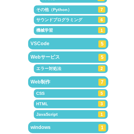
その他（Python）
7
サウンドプログラミング
6
機械学習
1
VSCode
5
Webサービス
5
エラー対処法
2
Web制作
7
CSS
5
HTML
3
JavaScript
1
windows
1