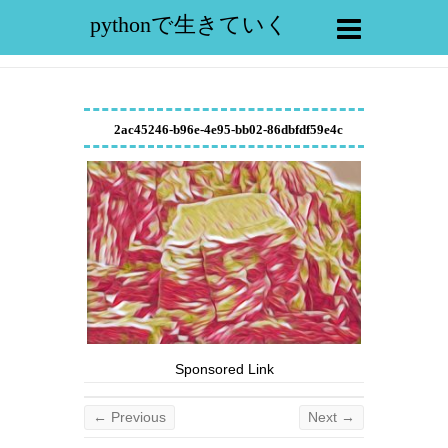
pythonで生きていく
2ac45246-b96e-4e95-bb02-86dbfdf59e4c
Sponsored Link
← Previous
Next →