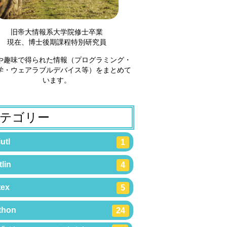
旧帝大情報系大学院修士卒業
現在、博士後期課程特別研究員
や趣味で得られた情報（プログラミング・
学・ウェアラブルデバイス等）をまとめて
います。
テゴリー
utl
1
lin
4
tex
5
thon
24