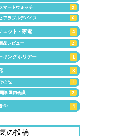
スマートウォッチ
2
ヒアラブルデバイス
6
ジェット・家電
4
商品レビュー
2
ーキングホリデー
1
究
3
その他
1
国際/国内会議
2
響学
4
気の投稿