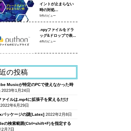
イントが止まらない
時の対処...
5件のビュー
.npyファイルをドラ
ッグ&ドロップで表...
4件のビュー
近の投稿
Tube Musicが特定のPCで使えなかった時
処
2023年1月24日
vファイルは.mp4に拡張子を変えるだけ
2022年6月29日
itxパッケージの謎[Latex]
2022年2月8日
deの検索範囲(Ctrl+shift+F)を指定する
年2月7日