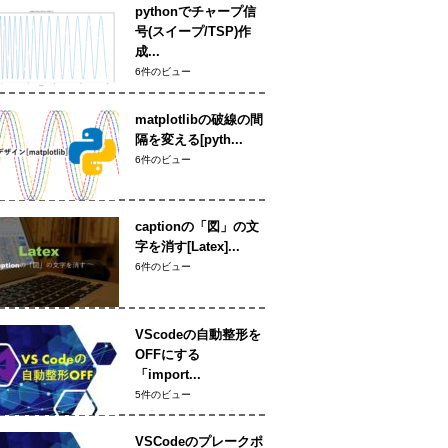
pythonでチャープ信
号(スイープ/TSP)作
成...
6件のビュー
matplotlibの破線の間
隔を変える[pyth...
6件のビュー
captionの「図」の文
字を消す[Latex]...
6件のビュー
VScodeの自動整形を
OFFにする
「import...
5件のビュー
VSCodeのプレークポ