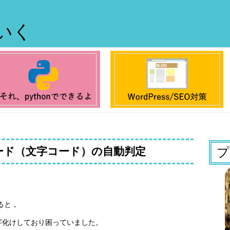
ていく
コード（文字コード）の自動判定
プ
ると，
字化けしており困っていました。