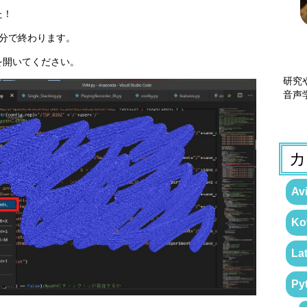
た！
分で終わります。
を開いてください。
研究
音声
カ
Avi
Kot
La
Py