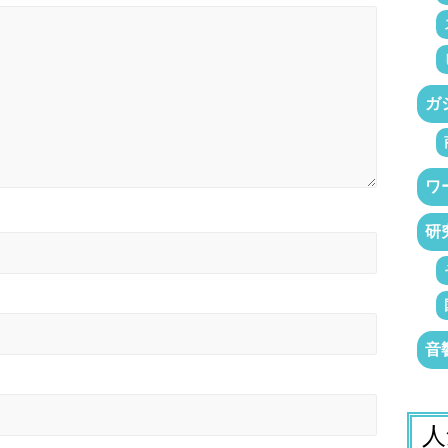
ガ
ワ
研
音
人