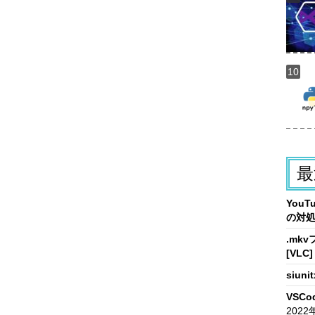
最
You
の対
.mk
[VLC]
siun
VSCo
2022