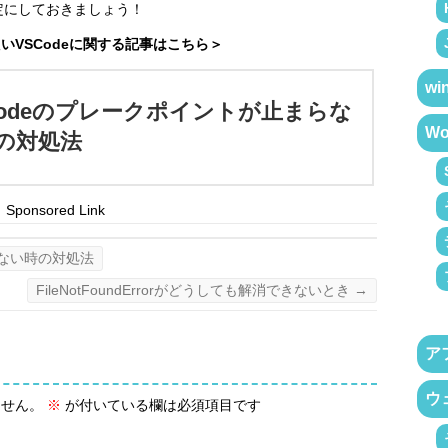
定にしておきましょう！
いVSCodeに関する記事はこちら＞
wi
Codeのプレークポイントが止まらな
Wo
の対処法
Sponsored Link
らない時の対処法
FileNotFoundErrorがどうしても解消できないとき
→
ア
ウ
ません。
※
が付いている欄は必須項目です