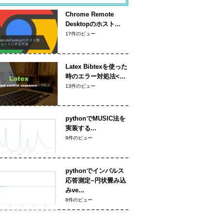
Chrome Remote
Desktopのホスト...
17件のビュー
Latex Bibtexを使った
時のエラー対処法<...
13件のビュー
pythonでMUSIC法を
実装する...
9件のビュー
pythonでインパルス
応答測定~円状畳み込
みve...
8件のビュー