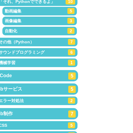
「それ、Pythonでできるよ」
10
動画編集
5
画像編集
3
自動化
2
その他（Python）
7
サウンドプログラミング
6
機械学習
1
Code
5
ebサービス
5
エラー対処法
2
eb制作
7
CSS
5