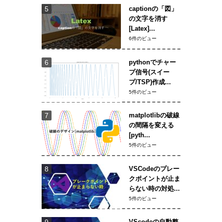
captionの「図」
の文字を消す
[Latex]...
6件のビュー
pythonでチャー
プ信号(スイー
プ/TSP)作成...
5件のビュー
matplotlibの破線
の間隔を変える
[pyth...
5件のビュー
VSCodeのプレー
クポイントが止ま
らない時の対処...
5件のビュー
VScodeの自動整