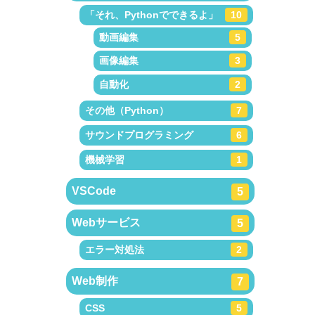
「それ、Pythonでできるよ」
10
動画編集
5
画像編集
3
自動化
2
その他（Python）
7
サウンドプログラミング
6
機械学習
1
VSCode
5
Webサービス
5
エラー対処法
2
Web制作
7
CSS
5