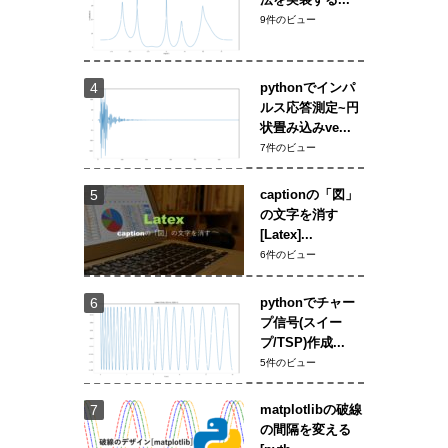
9件のビュー
pythonでインパ
ルス応答測定~円
状畳み込みve...
7件のビュー
captionの「図」
の文字を消す
[Latex]...
6件のビュー
pythonでチャー
プ信号(スイー
プ/TSP)作成...
5件のビュー
matplotlibの破線
の間隔を変える