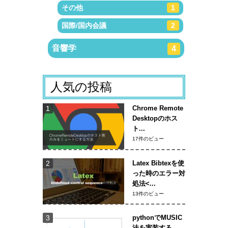
その他
1
国際/国内会議
2
音響学
4
人気の投稿
Chrome Remote
Desktopのホス
ト...
17件のビュー
Latex Bibtexを使
った時のエラー対
処法<...
13件のビュー
pythonでMUSIC
法を実装する...