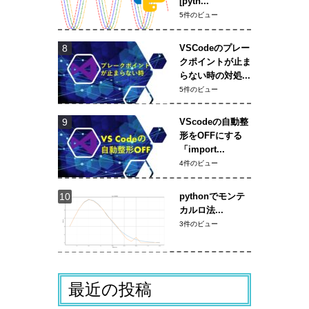
[pyth...
5件のビュー
VSCodeのプレー
クポイントが止ま
らない時の対処...
5件のビュー
VScodeの自動整
形をOFFにする
「import...
4件のビュー
pythonでモンテ
カルロ法...
3件のビュー
最近の投稿