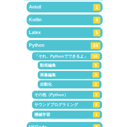
Aviutl
1
Kotlin
4
Latex
5
Python
24
「それ、Pythonでできるよ」
10
動画編集
5
画像編集
3
自動化
2
その他（Python）
7
サウンドプログラミング
6
機械学習
1