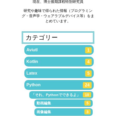
現在、博士後期課程特別研究員
研究や趣味で得られた情報（プログラミン
グ・音声学・ウェアラブルデバイス等）をま
とめています。
カテゴリー
Aviutl
1
Kotlin
4
Latex
5
Python
24
「それ、Pythonでできるよ」
10
動画編集
5
画像編集
3