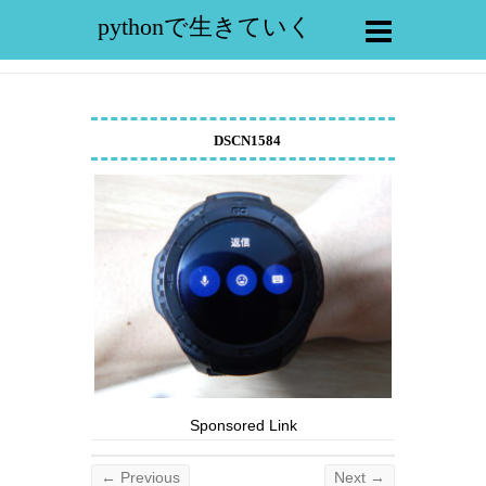
pythonで生きていく
DSCN1584
Sponsored Link
← Previous
Next →