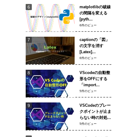
matplotlibの破線
の間隔を変える
[pyth...
6件のビュー
captionの「図」
の文字を消す
[Latex]...
6件のビュー
VScodeの自動整
形をOFFにする
「import...
5件のビュー
VSCodeのプレー
クポイントが止ま
らない時の対処...
5件のビュー