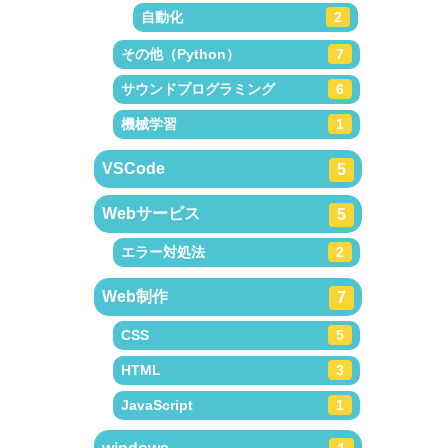
自動化
2
その他（Python）
7
サウンドプログラミング
6
機械学習
1
VSCode
5
Webサービス
5
エラー対処法
2
Web制作
7
CSS
5
HTML
3
JavaScript
1