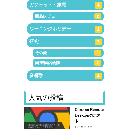
ガジェット・家電
4
商品レビュー
2
ワーキングホリデー
1
研究
3
その他
1
国際/国内会議
2
音響学
4
人気の投稿
Chrome Remote
Desktopのホス
ト...
19件のビュー