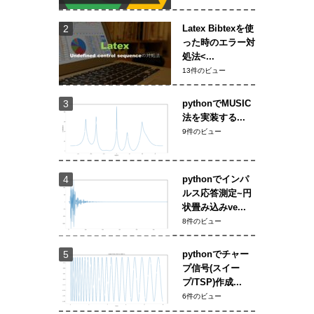
Latex Bibtexを使
った時のエラー対
処法<...
13件のビュー
pythonでMUSIC
法を実装する...
9件のビュー
pythonでインパ
ルス応答測定~円
状畳み込みve...
8件のビュー
pythonでチャー
プ信号(スイー
プ/TSP)作成...
6件のビュー