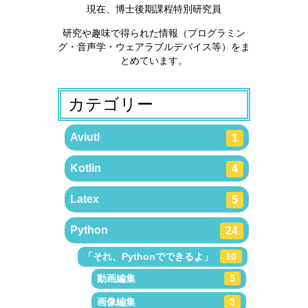
現在、博士後期課程特別研究員
研究や趣味で得られた情報（プログラミン
グ・音声学・ウェアラブルデバイス等）をま
とめています。
カテゴリー
Aviutl
1
Kotlin
4
Latex
5
Python
24
「それ、Pythonでできるよ」
10
動画編集
5
画像編集
3