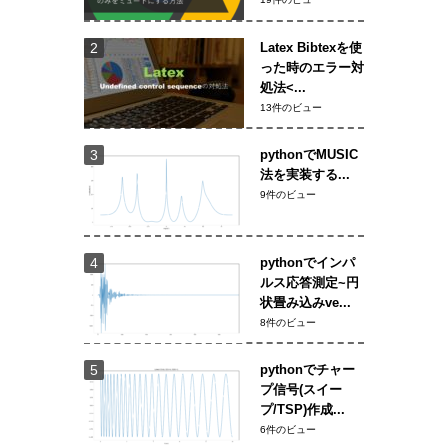
Latex Bibtexを使
った時のエラー対
処法<...
13件のビュー
pythonでMUSIC
法を実装する...
9件のビュー
pythonでインパ
ルス応答測定~円
状畳み込みve...
8件のビュー
pythonでチャー
プ信号(スイー
プ/TSP)作成...
6件のビュー