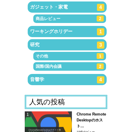
ガジェット・家電
4
商品レビュー
2
ワーキングホリデー
1
研究
3
その他
1
国際/国内会議
2
音響学
4
人気の投稿
Chrome Remote
Desktopのホス
ト...
19件のビュー