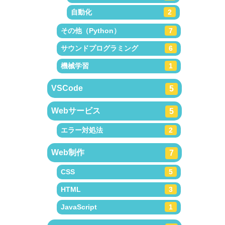
自動化
2
その他（Python）
7
サウンドプログラミング
6
機械学習
1
VSCode
5
Webサービス
5
エラー対処法
2
Web制作
7
CSS
5
HTML
3
JavaScript
1