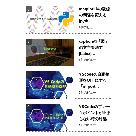
matplotlibの破線
の間隔を変える
[pyth...
6件のビュー
captionの「図」
の文字を消す
[Latex]...
6件のビュー
VScodeの自動整
形をOFFにする
「import...
5件のビュー
VSCodeのプレー
クポイントが止ま
らない時の対処...
5件のビュー