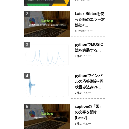
Latex Bibtexを使
った時のエラー対
処法<...
13件のビュー
pythonでMUSIC
法を実装する...
9件のビュー
pythonでインパ
ルス応答測定~円
状畳み込みve...
7件のビュー
captionの「図」
の文字を消す
[Latex]...
6件のビュー