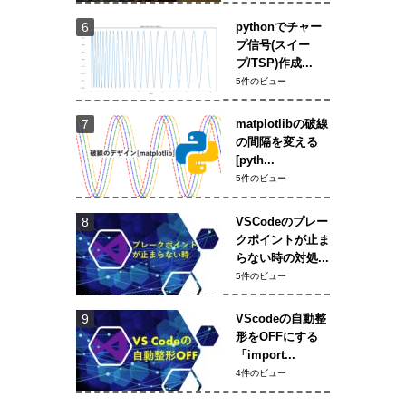
pythonでチャー
プ信号(スイー
プ/TSP)作成...
5件のビュー
matplotlibの破線
の間隔を変える
[pyth...
5件のビュー
VSCodeのプレー
クポイントが止ま
らない時の対処...
5件のビュー
VScodeの自動整
形をOFFにする
「import...
4件のビュー