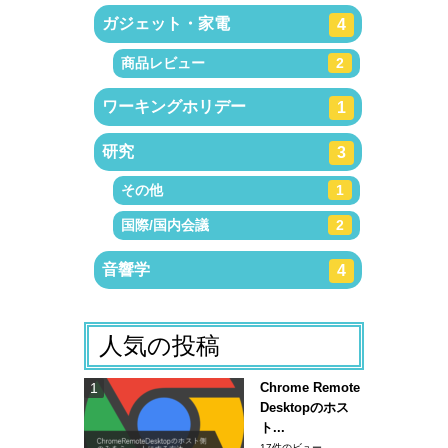
ガジェット・家電
4
商品レビュー
2
ワーキングホリデー
1
研究
3
その他
1
国際/国内会議
2
音響学
4
人気の投稿
Chrome Remote
Desktopのホス
ト...
17件のビュー