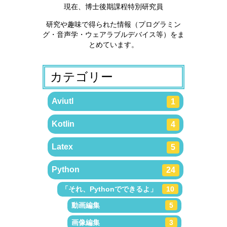
現在、博士後期課程特別研究員
研究や趣味で得られた情報（プログラミン
グ・音声学・ウェアラブルデバイス等）をま
とめています。
カテゴリー
Aviutl
1
Kotlin
4
Latex
5
Python
24
「それ、Pythonでできるよ」
10
動画編集
5
画像編集
3