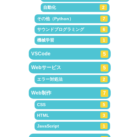
自動化
2
その他（Python）
7
サウンドプログラミング
6
機械学習
1
VSCode
5
Webサービス
5
エラー対処法
2
Web制作
7
CSS
5
HTML
3
JavaScript
1