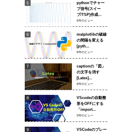
pythonでチャー
プ信号(スイー
プ/TSP)作成...
6件のビュー
matplotlibの破線
の間隔を変える
[pyth...
6件のビュー
captionの「図」
の文字を消す
[Latex]...
6件のビュー
VScodeの自動整
形をOFFにする
「import...
5件のビュー
VSCodeのプレー