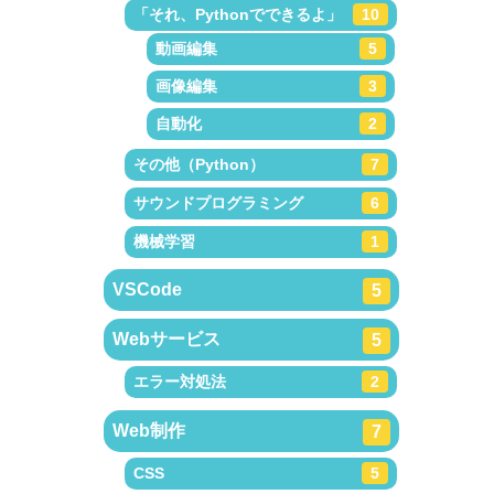
「それ、Pythonでできるよ」
10
動画編集
5
画像編集
3
自動化
2
その他（Python）
7
サウンドプログラミング
6
機械学習
1
VSCode
5
Webサービス
5
エラー対処法
2
Web制作
7
CSS
5