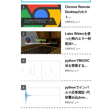
Chrome Remote
Desktopのホス
ト...
19件のビュー
Latex Bibtexを使
った時のエラー対
処法<...
13件のビュー
pythonでMUSIC
法を実装する...
9件のビュー
pythonでインパ
ルス応答測定~円
状畳み込みve...
8件のビュー