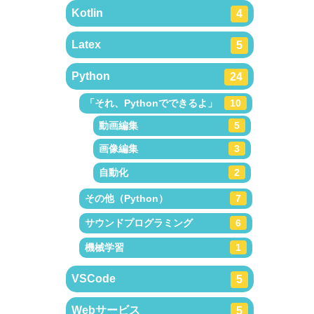
Kotlin
4
Latex
5
Python
24
「それ、Pythonでできるよ」
10
動画編集
5
画像編集
3
自動化
2
その他（Python）
7
サウンドプログラミング
6
機械学習
1
VSCode
5
Webサービス
5