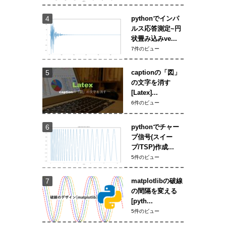
pythonでインパ
ルス応答測定~円
状畳み込みve...
7件のビュー
captionの「図」
の文字を消す
[Latex]...
6件のビュー
pythonでチャー
プ信号(スイー
プ/TSP)作成...
5件のビュー
matplotlibの破線
の間隔を変える
[pyth...
5件のビュー