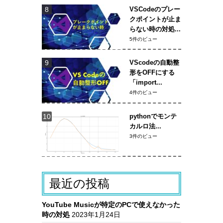
VSCodeのプレー
クポイントが止ま
らない時の対処...
5件のビュー
VScodeの自動整
形をOFFにする
「import...
4件のビュー
pythonでモンテ
カルロ法...
3件のビュー
最近の投稿
YouTube Musicが特定のPCで使えなかった
時の対処
2023年1月24日