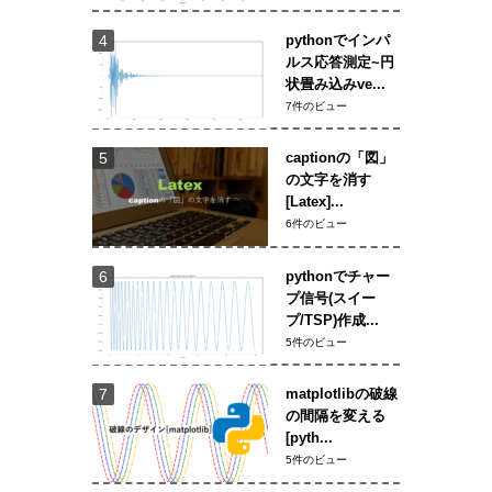
pythonでインパ
ルス応答測定~円
状畳み込みve...
7件のビュー
captionの「図」
の文字を消す
[Latex]...
6件のビュー
pythonでチャー
プ信号(スイー
プ/TSP)作成...
5件のビュー
matplotlibの破線
の間隔を変える
[pyth...
5件のビュー