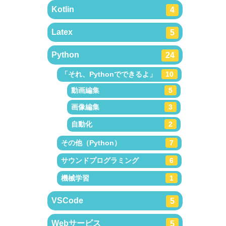
Kotlin
4
Latex
5
Python
24
「それ、Pythonでできるよ」
10
動画編集
5
画像編集
3
自動化
2
その他（Python）
7
サウンドプログラミング
6
機械学習
1
VSCode
5
Webサービス
5