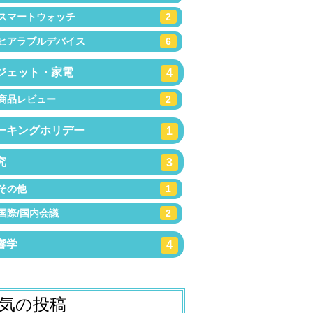
スマートウォッチ
2
ヒアラブルデバイス
6
ジェット・家電
4
商品レビュー
2
ーキングホリデー
1
究
3
その他
1
国際/国内会議
2
響学
4
気の投稿