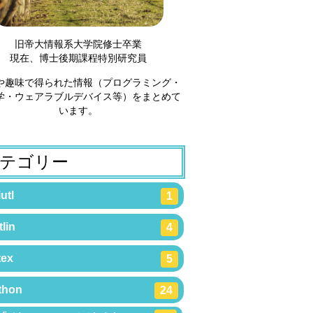
旧帝大情報系大学院修士卒業
現在、博士後期課程特別研究員
や趣味で得られた情報（プログラミング・
学・ウェアラブルデバイス等）をまとめて
います。
テゴリー
utl
1
lin
4
tex
5
thon
24