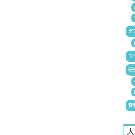
ガ
ワ
研
音
人