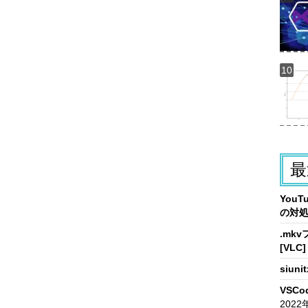
最
You
の対
.mk
[VLC]
siun
VSCo
2022