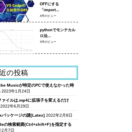
OFFにする
「import...
4件のビュー
pythonでモンテカル
ロ法...
3件のビュー
近の投稿
Tube Musicが特定のPCで使えなかった時
処
2023年1月24日
vファイルは.mp4に拡張子を変えるだけ
2022年6月29日
itxパッケージの謎[Latex]
2022年2月8日
deの検索範囲(Ctrl+shift+F)を指定する
年2月7日