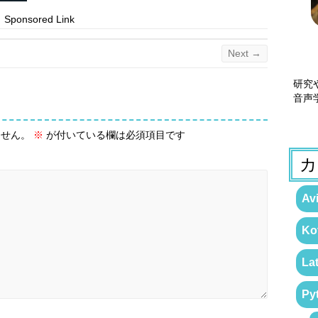
Sponsored Link
Next →
研究
音声
ません。
※
が付いている欄は必須項目です
カ
Avi
Kot
La
Py