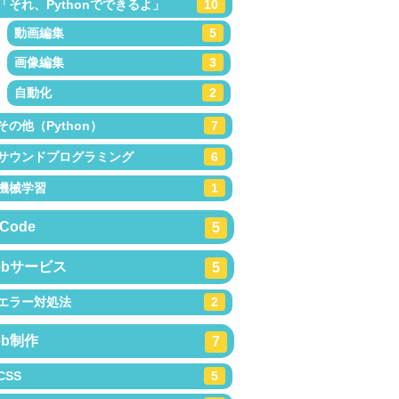
「それ、Pythonでできるよ」
10
動画編集
5
画像編集
3
自動化
2
その他（Python）
7
サウンドプログラミング
6
機械学習
1
Code
5
ebサービス
5
エラー対処法
2
eb制作
7
CSS
5