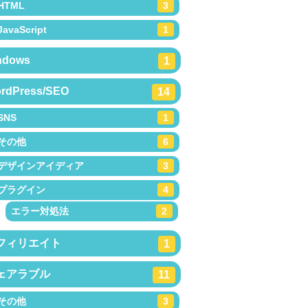
HTML
3
JavaScript
1
ndows
1
rdPress/SEO
14
SNS
1
その他
6
デザインアイディア
3
プラグイン
4
エラー対処法
2
フィリエイト
1
ェアラブル
11
その他
3