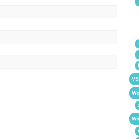
VS
W
W