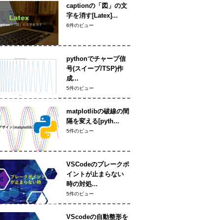
captionの「図」の文
字を消す[Latex]...
6件のビュー
pythonでチャープ信
号(スイープ/TSP)作
成...
5件のビュー
matplotlibの破線の間
隔を変える[pyth...
5件のビュー
VSCodeのプレークポ
イントが止まらない
時の対処...
5件のビュー
VScodeの自動整形を