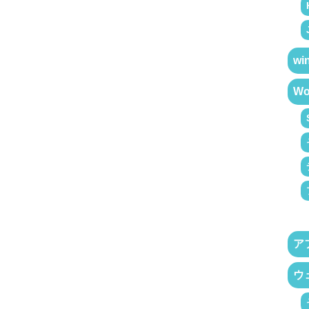
wi
Wo
ア
ウ