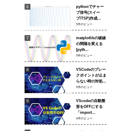
pythonでチャー
プ信号(スイー
プ/TSP)作成...
5件のビュー
matplotlibの破線
の間隔を変える
[pyth...
5件のビュー
VSCodeのプレー
クポイントが止ま
らない時の対処...
5件のビュー
VScodeの自動整
形をOFFにする
「import...
4件のビュー