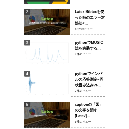
Latex Bibtexを使
った時のエラー対
処法<...
13件のビュー
pythonでMUSIC
法を実装する...
9件のビュー
pythonでインパ
ルス応答測定~円
状畳み込みve...
7件のビュー
captionの「図」
の文字を消す
[Latex]...
6件のビュー