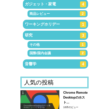
ガジェット・家電
4
商品レビュー
2
ワーキングホリデー
1
研究
3
その他
1
国際/国内会議
2
音響学
4
人気の投稿
Chrome Remote
Desktopのホス
ト...
16件のビュー