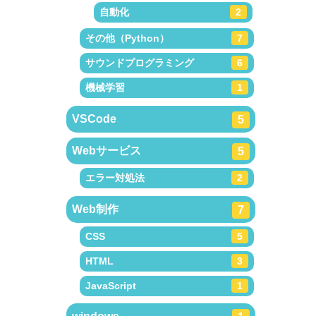
自動化
2
その他（Python）
7
サウンドプログラミング
6
機械学習
1
VSCode
5
Webサービス
5
エラー対処法
2
Web制作
7
CSS
5
HTML
3
JavaScript
1