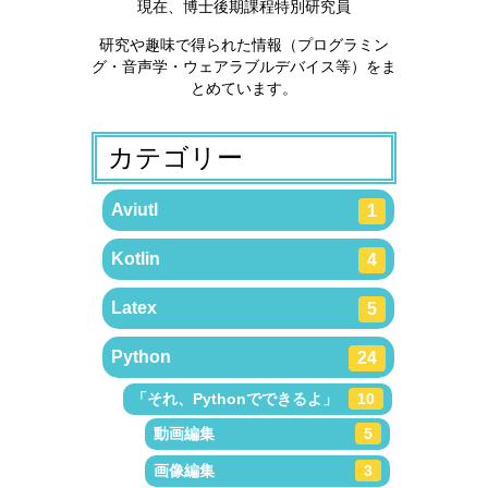
現在、博士後期課程特別研究員
研究や趣味で得られた情報（プログラミン
グ・音声学・ウェアラブルデバイス等）をま
とめています。
カテゴリー
Aviutl
1
Kotlin
4
Latex
5
Python
24
「それ、Pythonでできるよ」
10
動画編集
5
画像編集
3