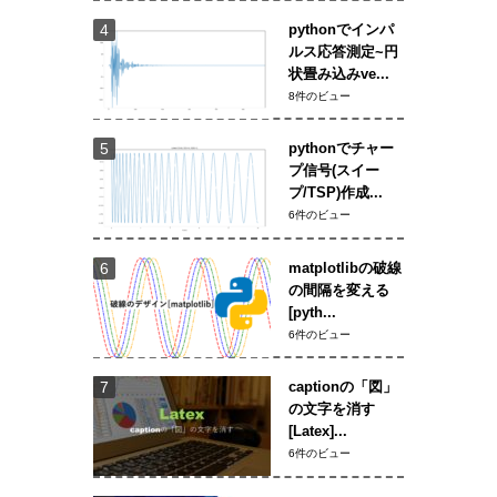
pythonでインパ
ルス応答測定~円
状畳み込みve...
8件のビュー
pythonでチャー
プ信号(スイー
プ/TSP)作成...
6件のビュー
matplotlibの破線
の間隔を変える
[pyth...
6件のビュー
captionの「図」
の文字を消す
[Latex]...
6件のビュー