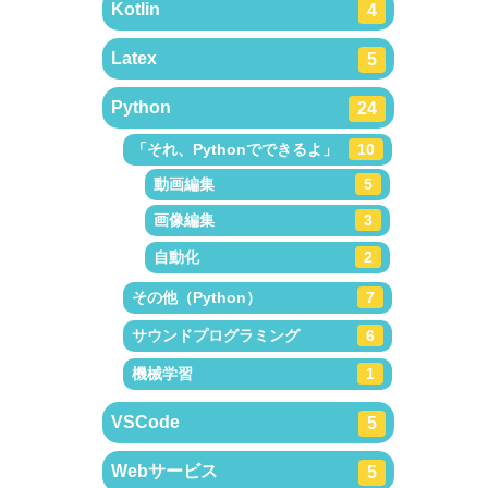
Kotlin
4
Latex
5
Python
24
「それ、Pythonでできるよ」
10
動画編集
5
画像編集
3
自動化
2
その他（Python）
7
サウンドプログラミング
6
機械学習
1
VSCode
5
Webサービス
5