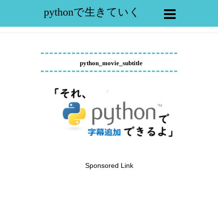
pythonで生きていく
python_movie_subtitle
Sponsored Link