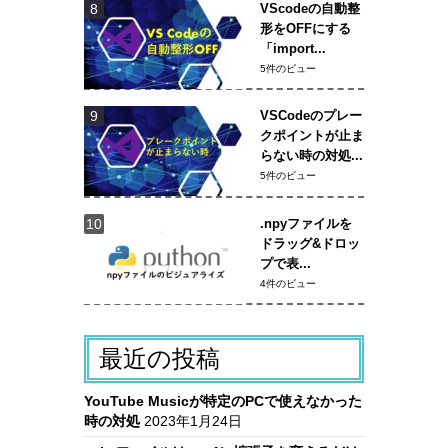
VScodeの自動整
形をOFFにする
「import...
5件のビュー
VSCodeのプレー
クポイントが止ま
らない時の対処...
5件のビュー
.npyファイルを
ドラッグ&ドロッ
プで表...
4件のビュー
最近の投稿
YouTube Musicが特定のPCで使えなかった
時の対処
2023年1月24日