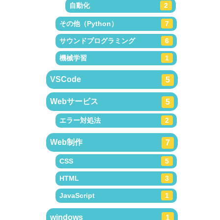
自動化
2
その他（Python）
7
サウンドプログラミング
6
機械学習
1
VSCode
5
Webサービス
5
エラー対処法
2
Web制作
7
CSS
5
HTML
3
JavaScript
1
windows
1