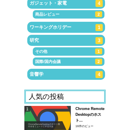
ガジェット・家電
4
商品レビュー
2
ワーキングホリデー
1
研究
3
その他
1
国際/国内会議
2
音響学
4
人気の投稿
Chrome Remote
Desktopのホス
ト...
16件のビュー