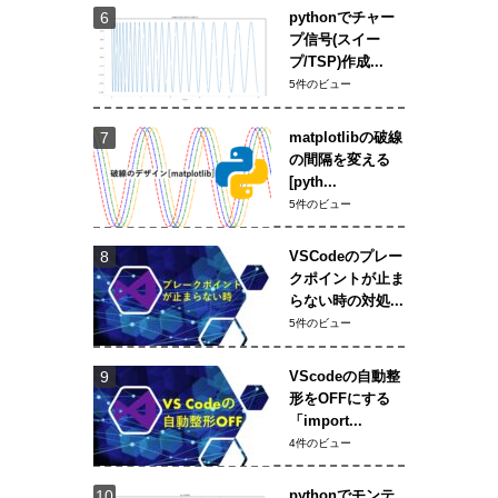
pythonでチャー
プ信号(スイー
プ/TSP)作成...
5件のビュー
matplotlibの破線
の間隔を変える
[pyth...
5件のビュー
VSCodeのプレー
クポイントが止ま
らない時の対処...
5件のビュー
VScodeの自動整
形をOFFにする
「import...
4件のビュー
pythonでモンテ