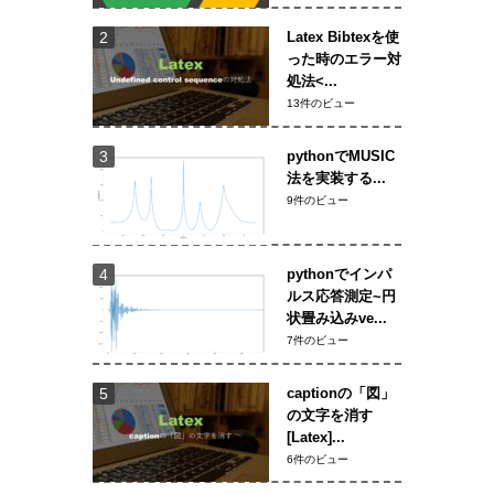
Latex Bibtexを使
った時のエラー対
処法<...
13件のビュー
pythonでMUSIC
法を実装する...
9件のビュー
pythonでインパ
ルス応答測定~円
状畳み込みve...
7件のビュー
captionの「図」
の文字を消す
[Latex]...
6件のビュー