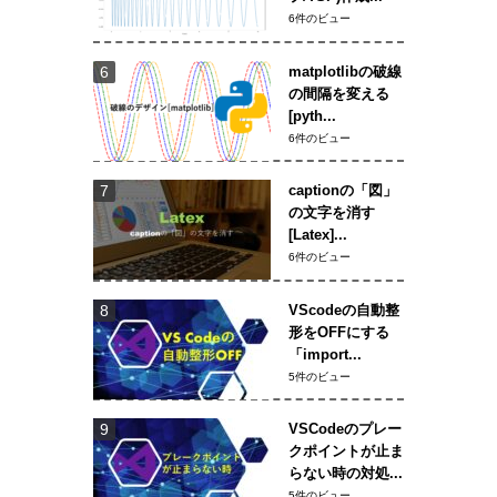
6件のビュー
matplotlibの破線
の間隔を変える
[pyth...
6件のビュー
captionの「図」
の文字を消す
[Latex]...
6件のビュー
VScodeの自動整
形をOFFにする
「import...
5件のビュー
VSCodeのプレー
クポイントが止ま
らない時の対処...
5件のビュー