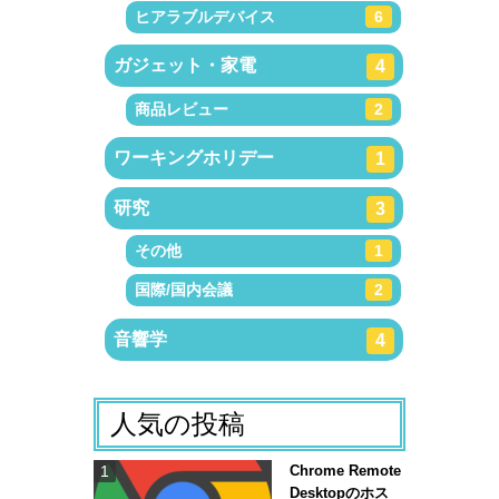
ヒアラブルデバイス
6
ガジェット・家電
4
商品レビュー
2
ワーキングホリデー
1
研究
3
その他
1
国際/国内会議
2
音響学
4
人気の投稿
Chrome Remote
Desktopのホス