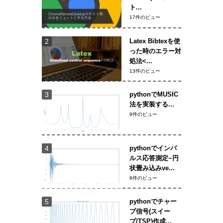
ト...
17件のビュー
Latex Bibtexを使
った時のエラー対
処法<...
13件のビュー
pythonでMUSIC
法を実装する...
9件のビュー
pythonでインパ
ルス応答測定~円
状畳み込みve...
8件のビュー
pythonでチャー
プ信号(スイー
プ/TSP)作成...