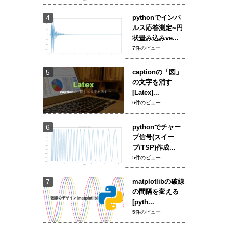
pythonでインパ
ルス応答測定~円
状畳み込みve...
7件のビュー
captionの「図」
の文字を消す
[Latex]...
6件のビュー
pythonでチャー
プ信号(スイー
プ/TSP)作成...
5件のビュー
matplotlibの破線
の間隔を変える
[pyth...
5件のビュー