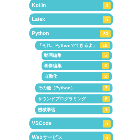
Kotlin
4
Latex
5
Python
24
「それ、Pythonでできるよ」
10
動画編集
5
画像編集
3
自動化
2
その他（Python）
7
サウンドプログラミング
6
機械学習
1
VSCode
5
Webサービス
5