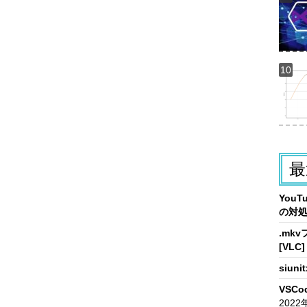
最
You
の対
.mk
[VLC]
siun
VSCo
2022