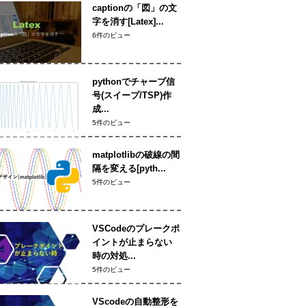
captionの「図」の文
字を消す[Latex]...
6件のビュー
pythonでチャープ信
号(スイープ/TSP)作
成...
5件のビュー
matplotlibの破線の間
隔を変える[pyth...
5件のビュー
VSCodeのプレークポ
イントが止まらない
時の対処...
5件のビュー
VScodeの自動整形を