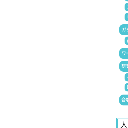
ガ
ワ
研
音
人