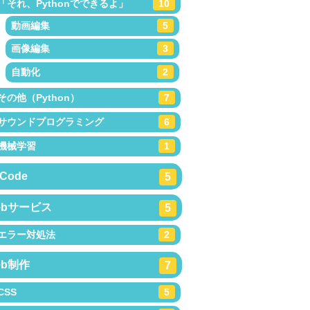
「それ、Pythonでできるよ」
10
動画編集
5
画像編集
3
自動化
2
その他（Python）
7
サウンドプログラミング
6
機械学習
1
Code
5
ebサービス
5
エラー対処法
2
eb制作
7
CSS
5