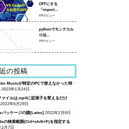
OFFにする
「import...
4件のビュー
pythonでモンテカル
ロ法...
3件のビュー
近の投稿
Tube Musicが特定のPCで使えなかった時
処
2023年1月24日
vファイルは.mp4に拡張子を変えるだけ
2022年6月29日
itxパッケージの謎[Latex]
2022年2月8日
deの検索範囲(Ctrl+shift+F)を指定する
年2月7日