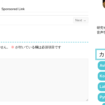
Sponsored Link
Next →
研究
音声
ません。
※
が付いている欄は必須項目です
カ
Avi
Kot
La
Py