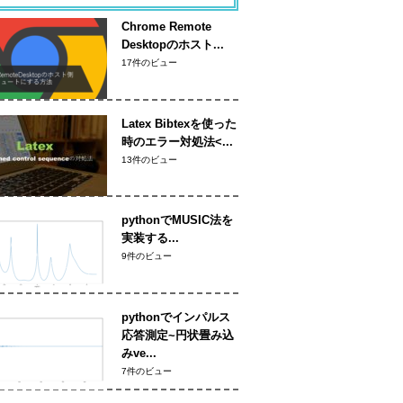
Chrome Remote
Desktopのホスト...
17件のビュー
Latex Bibtexを使った
時のエラー対処法<...
13件のビュー
pythonでMUSIC法を
実装する...
9件のビュー
pythonでインパルス
応答測定~円状畳み込
みve...
7件のビュー