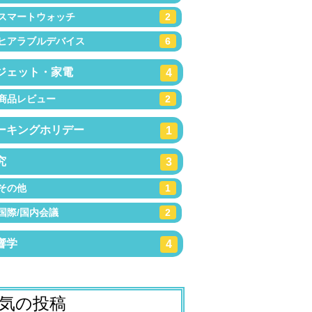
スマートウォッチ
2
ヒアラブルデバイス
6
ジェット・家電
4
商品レビュー
2
ーキングホリデー
1
究
3
その他
1
国際/国内会議
2
響学
4
気の投稿