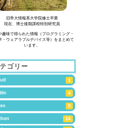
旧帝大情報系大学院修士卒業
現在、博士後期課程特別研究員
や趣味で得られた情報（プログラミング・
学・ウェアラブルデバイス等）をまとめて
います。
テゴリー
utl
1
lin
4
tex
5
thon
24