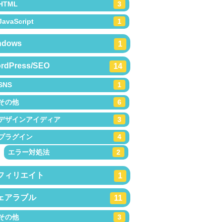
HTML
3
JavaScript
1
ndows
1
rdPress/SEO
14
SNS
1
その他
6
デザインアイディア
3
プラグイン
4
エラー対処法
2
フィリエイト
1
ェアラブル
11
その他
3