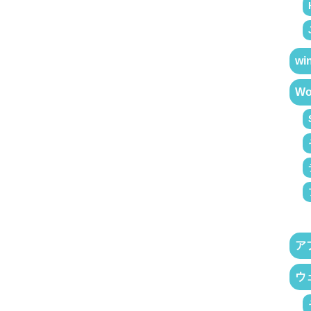
wi
Wo
ア
ウ