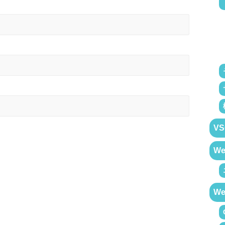
VS
W
W