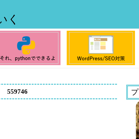
ていく
559746
プ