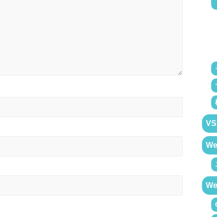
VS
W
W