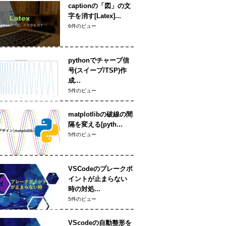
captionの「図」の文
字を消す[Latex]...
6件のビュー
pythonでチャープ信
号(スイープ/TSP)作
成...
5件のビュー
matplotlibの破線の間
隔を変える[pyth...
5件のビュー
VSCodeのプレークポ
イントが止まらない
時の対処...
5件のビュー
VScodeの自動整形を