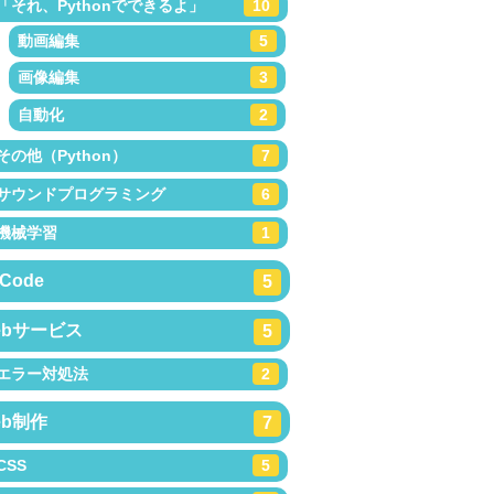
「それ、Pythonでできるよ」
10
動画編集
5
画像編集
3
自動化
2
その他（Python）
7
サウンドプログラミング
6
機械学習
1
Code
5
ebサービス
5
エラー対処法
2
eb制作
7
CSS
5