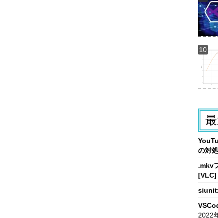
最
You
の対
.mk
[VLC]
siun
VSCo
2022