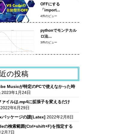
OFFにする
「import...
4件のビュー
pythonでモンテカル
ロ法...
3件のビュー
近の投稿
Tube Musicが特定のPCで使えなかった時
処
2023年1月24日
vファイルは.mp4に拡張子を変えるだけ
2022年6月29日
itxパッケージの謎[Latex]
2022年2月8日
deの検索範囲(Ctrl+shift+F)を指定する
年2月7日