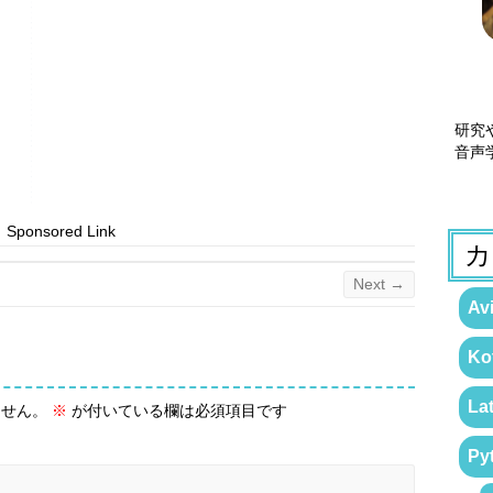
研究
音声
Sponsored Link
カ
Next →
Avi
Kot
La
ません。
※
が付いている欄は必須項目です
Py