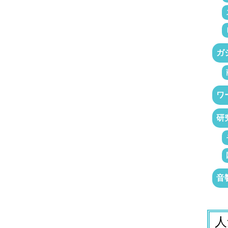
ガ
ワ
研
音
人