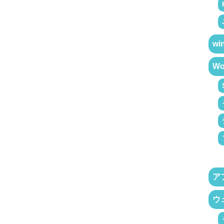
wi
Wo
ア
ウ