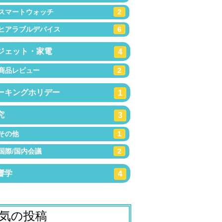
スマートウォッチ
2
ヒアラブルデバイス
6
ジェット・家電
4
商品レビュー
2
ーキングホリデー
1
究
3
その他
1
国際/国内会議
2
響学
4
気の投稿