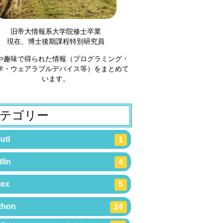
旧帝大情報系大学院修士卒業
現在、博士後期課程特別研究員
や趣味で得られた情報（プログラミング・
学・ウェアラブルデバイス等）をまとめて
います。
テゴリー
utl
1
lin
4
tex
5
thon
24