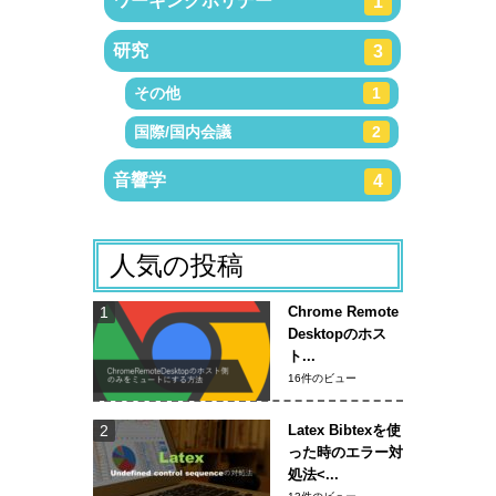
ワーキングホリデー
1
研究
3
その他
1
国際/国内会議
2
音響学
4
人気の投稿
Chrome Remote
Desktopのホス
ト...
16件のビュー
Latex Bibtexを使
った時のエラー対
処法<...