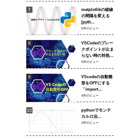
matplotlibの破線
の間隔を変える
[pyth...
5件のビュー
VSCodeのプレー
クポイントが止ま
らない時の対処...
5件のビュー
VScodeの自動整
形をOFFにする
「import...
4件のビュー
pythonでモンテ
カルロ法...
3件のビュー