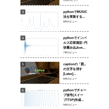
13件のビュー
pythonでMUSIC
法を実装する...
9件のビュー
pythonでインパ
ルス応答測定~円
状畳み込みve...
7件のビュー
captionの「図」
の文字を消す
[Latex]...
6件のビュー
pythonでチャー
プ信号(スイー
プ/TSP)作成...
5件のビュー