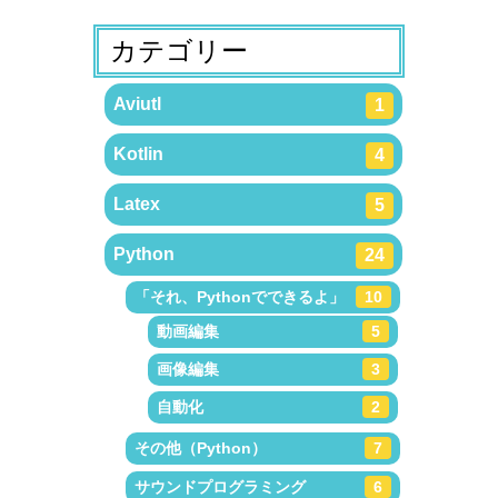
カテゴリー
Aviutl
1
Kotlin
4
Latex
5
Python
24
「それ、Pythonでできるよ」
10
動画編集
5
画像編集
3
自動化
2
その他（Python）
7
サウンドプログラミング
6