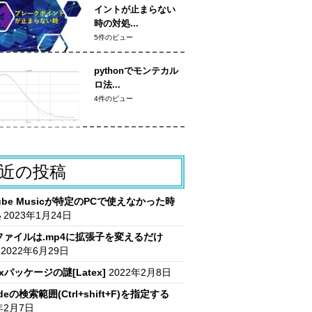
イントが止まらない
時の対処...
5件のビュー
pythonでモンテカル
ロ法...
4件のビュー
近の投稿
Tube Musicが特定のPCで使えなかった時
処
2023年1月24日
vファイルは.mp4に拡張子を変えるだけ
2022年6月29日
itxパッケージの謎[Latex]
2022年2月8日
deの検索範囲(Ctrl+shift+F)を指定する
年2月7日