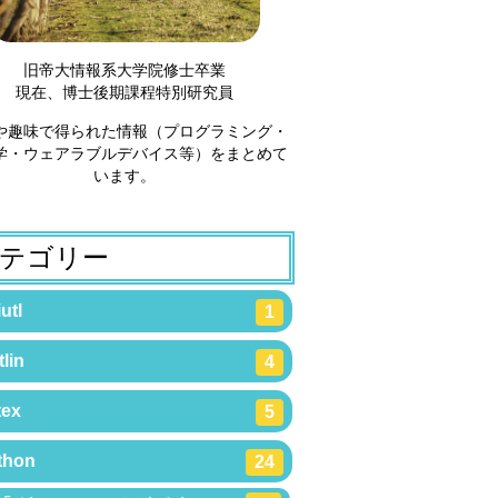
旧帝大情報系大学院修士卒業
現在、博士後期課程特別研究員
や趣味で得られた情報（プログラミング・
学・ウェアラブルデバイス等）をまとめて
います。
テゴリー
utl
1
lin
4
tex
5
thon
24