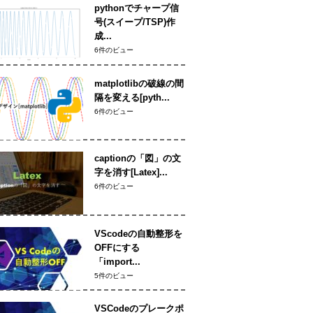
pythonでチャープ信
号(スイープ/TSP)作
成...
6件のビュー
matplotlibの破線の間
隔を変える[pyth...
6件のビュー
captionの「図」の文
字を消す[Latex]...
6件のビュー
VScodeの自動整形を
OFFにする
「import...
5件のビュー
VSCodeのプレークポ