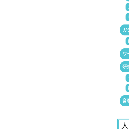
ガ
ワ
研
音
人