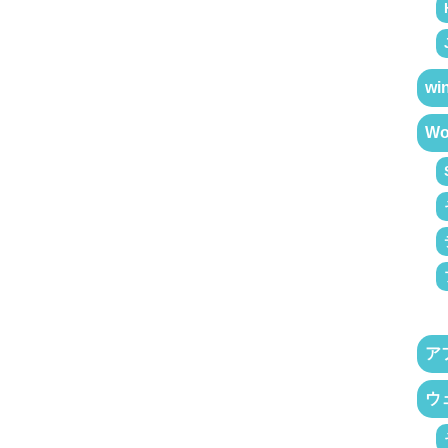
wi
Wo
ア
ウ