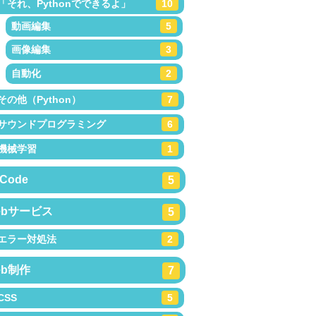
「それ、Pythonでできるよ」
10
動画編集
5
画像編集
3
自動化
2
その他（Python）
7
サウンドプログラミング
6
機械学習
1
Code
5
ebサービス
5
エラー対処法
2
eb制作
7
CSS
5