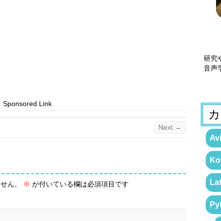
研究
音声
Sponsored Link
カ
Next →
Avi
Kot
La
ません。
※
が付いている欄は必須項目です
Py