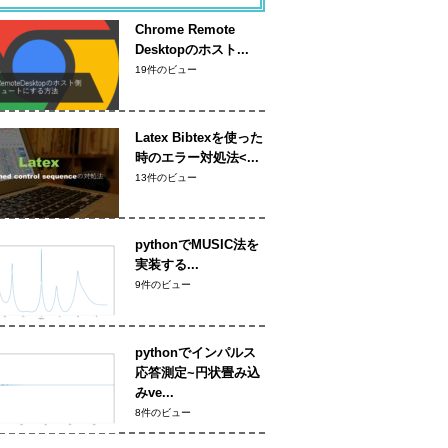
Chrome Remote
Desktopのホスト...
19件のビュー
Latex Bibtexを使った
時のエラー対処法<...
13件のビュー
pythonでMUSIC法を
実装する...
9件のビュー
pythonでインパルス
応答測定~円状畳み込
みve...
8件のビュー