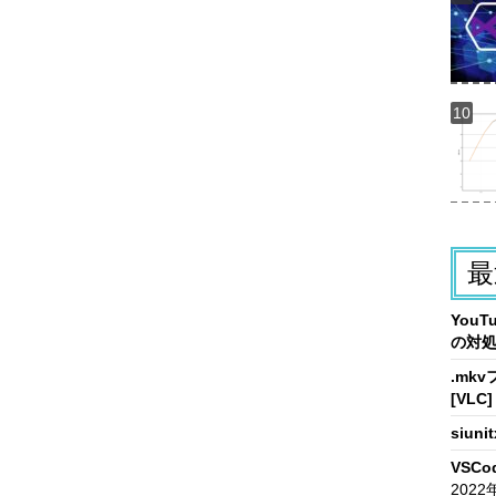
最
You
の対
.mk
[VLC]
siun
VSCo
2022