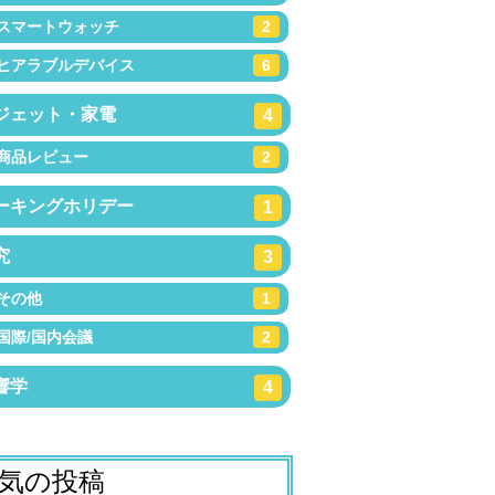
スマートウォッチ
2
ヒアラブルデバイス
6
ジェット・家電
4
商品レビュー
2
ーキングホリデー
1
究
3
その他
1
国際/国内会議
2
響学
4
気の投稿