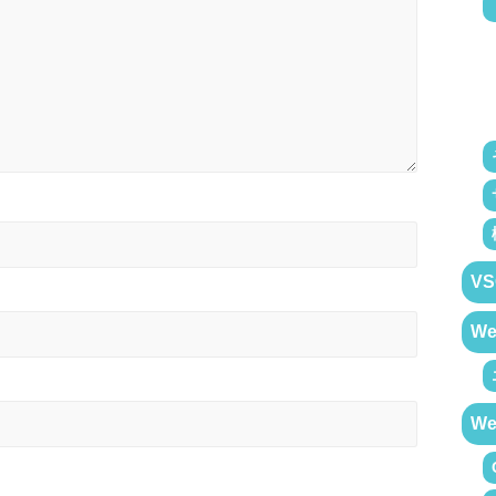
VS
W
W