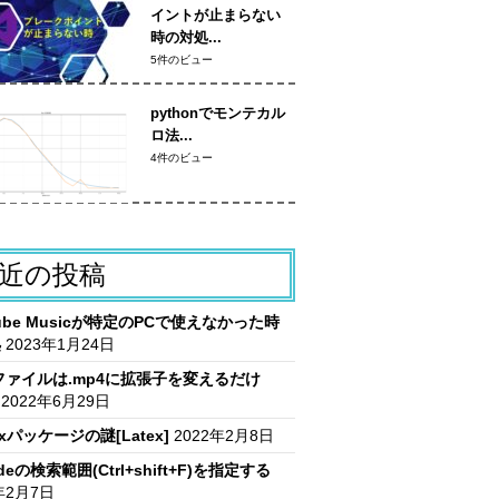
イントが止まらない
時の対処...
5件のビュー
pythonでモンテカル
ロ法...
4件のビュー
近の投稿
Tube Musicが特定のPCで使えなかった時
処
2023年1月24日
vファイルは.mp4に拡張子を変えるだけ
2022年6月29日
itxパッケージの謎[Latex]
2022年2月8日
deの検索範囲(Ctrl+shift+F)を指定する
年2月7日