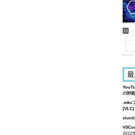
最
You
の対
.mk
[VLC]
siun
VSCo
2022