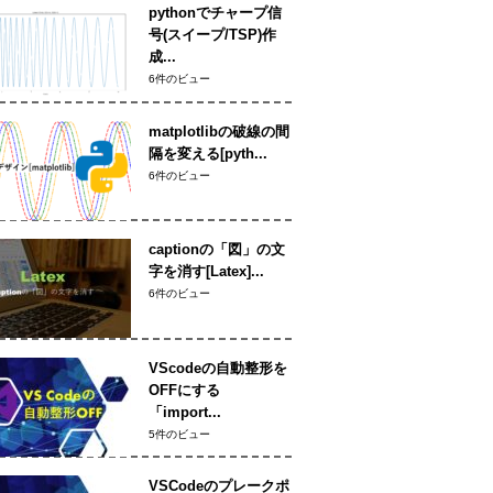
pythonでチャープ信
号(スイープ/TSP)作
成...
6件のビュー
matplotlibの破線の間
隔を変える[pyth...
6件のビュー
captionの「図」の文
字を消す[Latex]...
6件のビュー
VScodeの自動整形を
OFFにする
「import...
5件のビュー
VSCodeのプレークポ