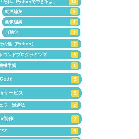
「それ、Pythonでできるよ」
10
動画編集
5
画像編集
3
自動化
2
その他（Python）
7
サウンドプログラミング
6
機械学習
1
Code
5
ebサービス
5
エラー対処法
2
eb制作
7
CSS
5