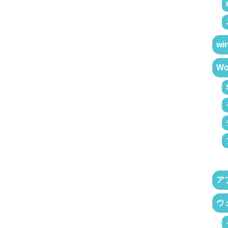
wi
Wo
ア
ウ