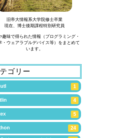
旧帝大情報系大学院修士卒業
現在、博士後期課程特別研究員
や趣味で得られた情報（プログラミング・
学・ウェアラブルデバイス等）をまとめて
います。
テゴリー
utl
1
lin
4
tex
5
thon
24