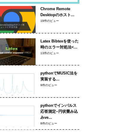
Chrome Remote
Desktopのホスト...
19件のビュー
Latex Bibtexを使った
時のエラー対処法<...
13件のビュー
pythonでMUSIC法を
実装する...
9件のビュー
pythonでインパルス
応答測定~円状畳み込
みve...
8件のビュー