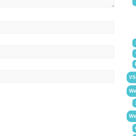
VS
W
W