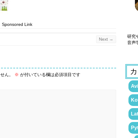
Sponsored Link
研究
Next →
音声
カ
ません。
※
が付いている欄は必須項目です
Avi
Kot
La
Py