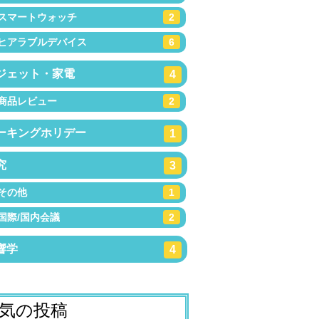
スマートウォッチ
2
ヒアラブルデバイス
6
ジェット・家電
4
商品レビュー
2
ーキングホリデー
1
究
3
その他
1
国際/国内会議
2
響学
4
気の投稿