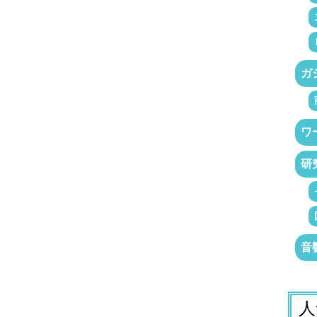
ガ
ワ
研
音
人