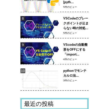
[pyth...
5件のビュー
VSCodeのプレー
クポイントが止ま
らない時の対処...
5件のビュー
VScodeの自動整
形をOFFにする
「import...
4件のビュー
pythonでモンテ
カルロ法...
3件のビュー
最近の投稿