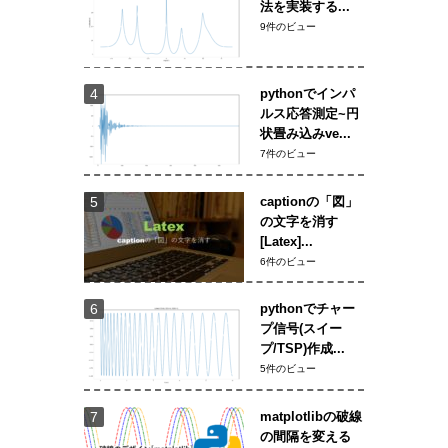
法を実装する...
9件のビュー
pythonでインパ
ルス応答測定~円
状畳み込みve...
7件のビュー
captionの「図」
の文字を消す
[Latex]...
6件のビュー
pythonでチャー
プ信号(スイー
プ/TSP)作成...
5件のビュー
matplotlibの破線
の間隔を変える