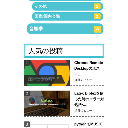
その他
1
国際/国内会議
2
音響学
4
人気の投稿
Chrome Remote
Desktopのホス
ト...
16件のビュー
Latex Bibtexを使
った時のエラー対
処法<...
13件のビュー
pythonでMUSIC