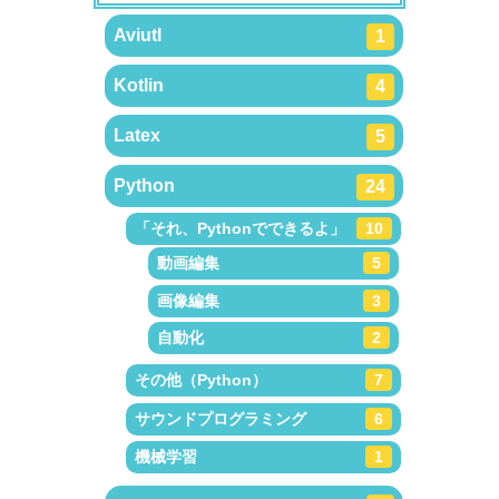
Aviutl
1
Kotlin
4
Latex
5
Python
24
「それ、Pythonでできるよ」
10
動画編集
5
画像編集
3
自動化
2
その他（Python）
7
サウンドプログラミング
6
機械学習
1