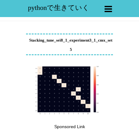
pythonで生きていく
Stacking_tune_sei8_1_experiment3_1_cmx_set
5
Sponsored Link