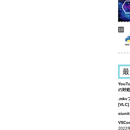
最
You
の対
.mk
[VLC]
siun
VSCo
2022