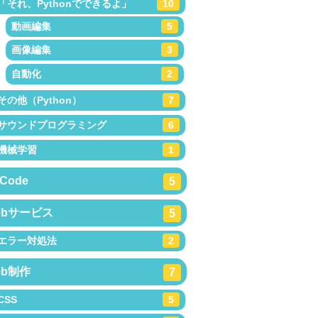
「それ、Pythonでできるよ」
10
動画編集
5
画像編集
3
自動化
2
その他（Python）
7
サウンドプログラミング
6
機械学習
1
Code
5
ebサービス
5
エラー対処法
2
eb制作
7
CSS
5