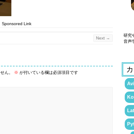
Sponsored Link
研究
Next →
音声
カ
ません。
※
が付いている欄は必須項目です
Avi
Kot
La
Py