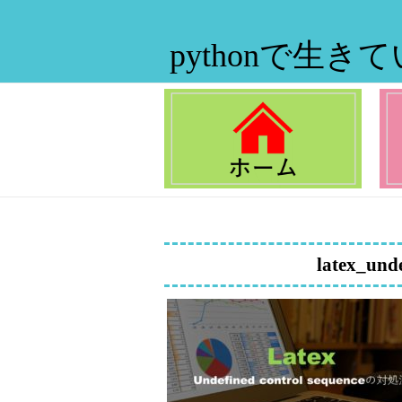
pythonで生き
latex_unde