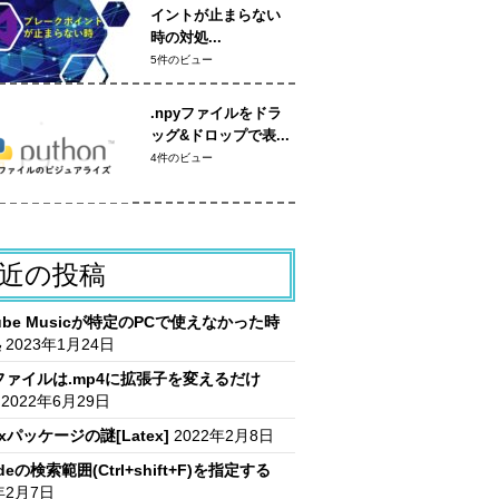
イントが止まらない
時の対処...
5件のビュー
.npyファイルをドラ
ッグ&ドロップで表...
4件のビュー
近の投稿
Tube Musicが特定のPCで使えなかった時
処
2023年1月24日
vファイルは.mp4に拡張子を変えるだけ
2022年6月29日
itxパッケージの謎[Latex]
2022年2月8日
deの検索範囲(Ctrl+shift+F)を指定する
年2月7日