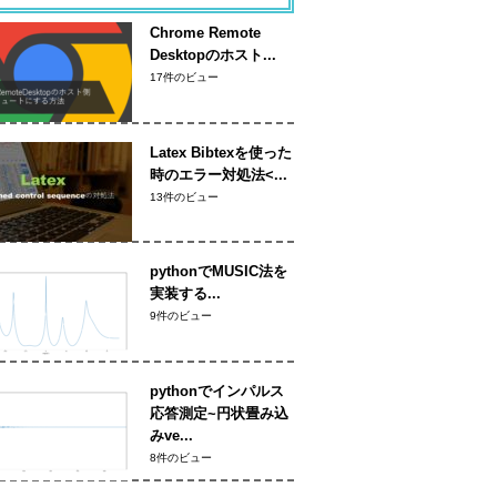
Chrome Remote
Desktopのホスト...
17件のビュー
Latex Bibtexを使った
時のエラー対処法<...
13件のビュー
pythonでMUSIC法を
実装する...
9件のビュー
pythonでインパルス
応答測定~円状畳み込
みve...
8件のビュー