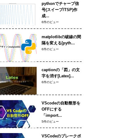
pythonでチャープ信
号(スイープ/TSP)作
成...
6件のビュー
matplotlibの破線の間
隔を変える[pyth...
6件のビュー
captionの「図」の文
字を消す[Latex]...
6件のビュー
VScodeの自動整形を
OFFにする
「import...
5件のビュー
VSCodeのプレークポ