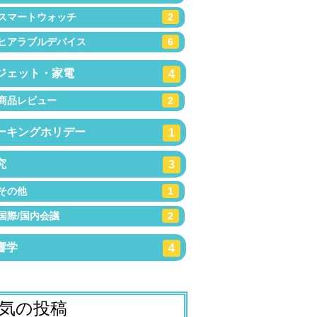
スマートウォッチ
2
ヒアラブルデバイス
6
ジェット・家電
4
商品レビュー
2
ーキングホリデー
1
究
3
その他
1
国際/国内会議
2
響学
4
気の投稿