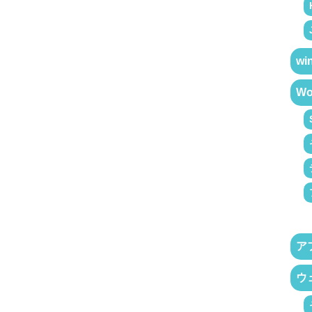
wi
Wo
ア
ウ