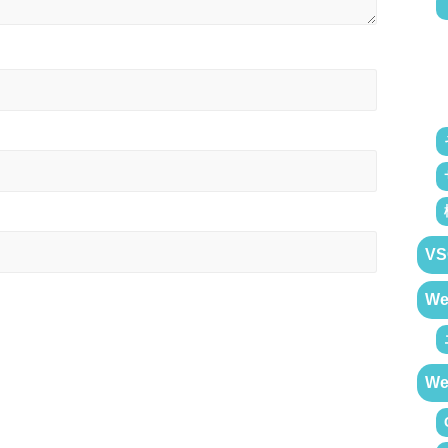
VS
W
W