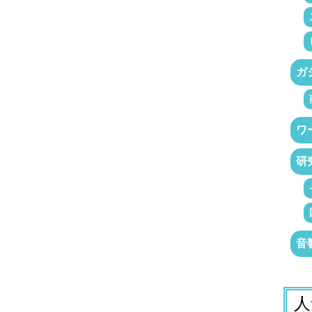
ガ
ワ
研
音
人