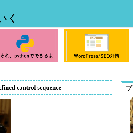
ていく
fined control sequence
プ