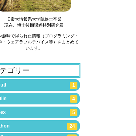
旧帝大情報系大学院修士卒業
現在、博士後期課程特別研究員
や趣味で得られた情報（プログラミング・
学・ウェアラブルデバイス等）をまとめて
います。
テゴリー
utl
1
lin
4
tex
5
thon
24