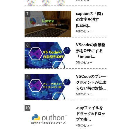
captionの「図」
の文字を消す
[Latex]...
6件のビュー
VScodeの自動整
形をOFFにする
「import...
5件のビュー
VSCodeのプレー
クポイントが止ま
らない時の対処...
5件のビュー
.npyファイルを
ドラッグ&ドロッ
プで表...
4件のビュー