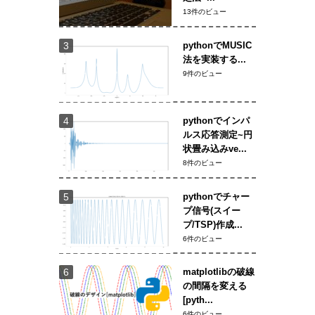
13件のビュー
pythonでMUSIC
法を実装する...
9件のビュー
pythonでインパ
ルス応答測定~円
状畳み込みve...
8件のビュー
pythonでチャー
プ信号(スイー
プ/TSP)作成...
6件のビュー
matplotlibの破線
の間隔を変える
[pyth...
6件のビュー