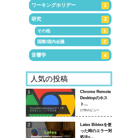
ワーキングホリデー
1
研究
3
その他
1
国際/国内会議
2
音響学
4
人気の投稿
Chrome Remote
Desktopのホス
ト...
17件のビュー
Latex Bibtexを使
った時のエラー対
処法<...