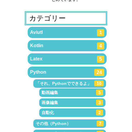
カテゴリー
Aviutl
1
Kotlin
4
Latex
5
Python
24
「それ、Pythonでできるよ」
10
動画編集
5
画像編集
3
自動化
2
その他（Python）
7