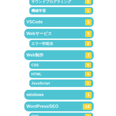
サウンドプログラミング
6
機械学習
1
VSCode
5
Webサービス
5
エラー対処法
2
Web制作
7
CSS
5
HTML
3
JavaScript
1
windows
1
WordPress/SEO
14