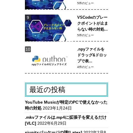
5件のビュー
VSCodeのプレー
クポイントが止ま
らない時の対処...
5件のビュー
.npyファイルを
ドラッグ&ドロッ
プで表...
4件のビュー
最近の投稿
YouTube Musicが特定のPCで使えなかった
時の対処
2023年1月24日
.mkvファイルは.mp4に拡張子を変えるだけ
[VLC]
2022年6月29日
siunitxパッケージの謎[Latex]
2022年2月8