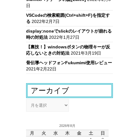
日
VSCodeの検索範囲(Ctrl+shift+F)を指定す
る
2022年2月7日
display:noneでslickのレイアウトが崩れる
時の対処法
2022年1月27日
【裏技！】windowsボタンの物理キーが反
応しないときの対処法
2021年3月19日
骨伝導ヘッドフォンFukumimi使用レビュー
2021年2月22日
アーカイブ
ア
ー
カ
イ
2026年8月
ブ
月
火
水
木
金
土
日