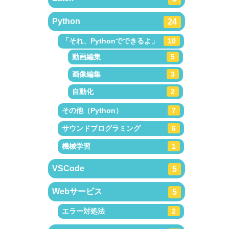
Python
24
「それ、Pythonでできるよ」
10
動画編集
5
画像編集
3
自動化
2
その他（Python）
7
サウンドプログラミング
6
機械学習
1
VSCode
5
Webサービス
5
エラー対処法
2