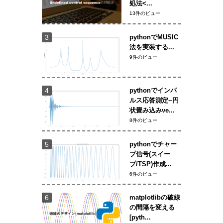
処法<...
13件のビュー
pythonでMUSIC
法を実装する...
9件のビュー
pythonでインパ
ルス応答測定~円
状畳み込みve...
8件のビュー
pythonでチャー
プ信号(スイー
プ/TSP)作成...
6件のビュー
matplotlibの破線
の間隔を変える
[pyth...