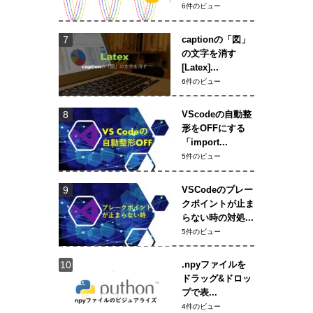
6件のビュー
captionの「図」
の文字を消す
[Latex]...
6件のビュー
VScodeの自動整
形をOFFにする
「import...
5件のビュー
VSCodeのプレー
クポイントが止ま
らない時の対処...
5件のビュー
.npyファイルを
ドラッグ&ドロッ
プで表...
4件のビュー