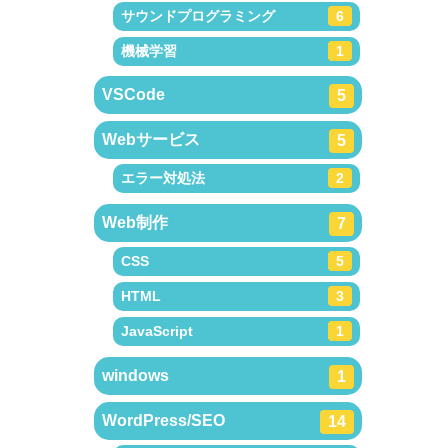
サウンドプログラミング
6
機械学習
1
VSCode
5
Webサービス
5
エラー対処法
2
Web制作
7
CSS
5
HTML
3
JavaScript
1
windows
1
WordPress/SEO
14