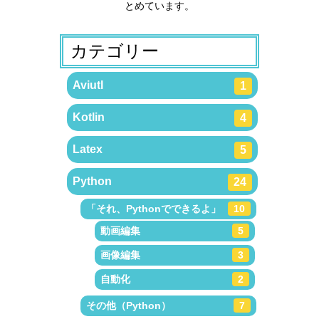
とめています。
カテゴリー
Aviutl
1
Kotlin
4
Latex
5
Python
24
「それ、Pythonでできるよ」
10
動画編集
5
画像編集
3
自動化
2
その他（Python）
7