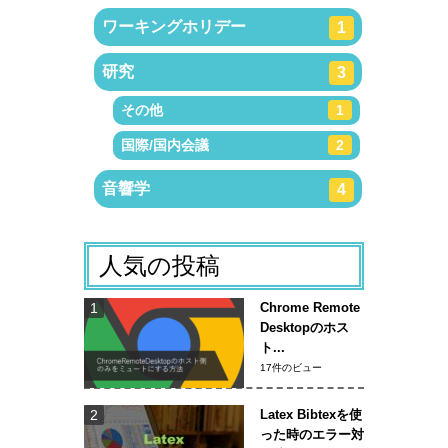
ワーキングホリデー
1
研究
3
その他
1
国際/国内会議
2
音響学
4
人気の投稿
Chrome Remote
Desktopのホス
ト...
17件のビュー
Latex Bibtexを使
った時のエラー対