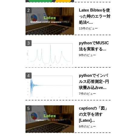
Latex Bibtexを使
った時のエラー対
処法<...
13件のビュー
pythonでMUSIC
法を実装する...
9件のビュー
pythonでインパ
ルス応答測定~円
状畳み込みve...
7件のビュー
captionの「図」
の文字を消す
[Latex]...
6件のビュー