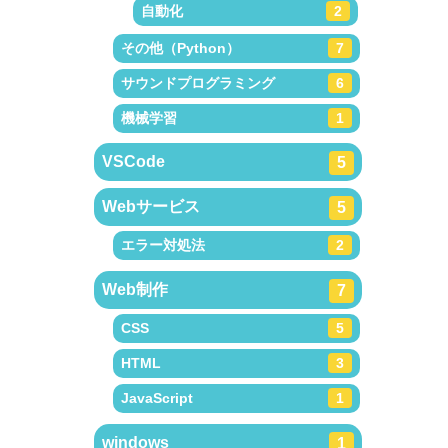
自動化
2
その他（Python）
7
サウンドプログラミング
6
機械学習
1
VSCode
5
Webサービス
5
エラー対処法
2
Web制作
7
CSS
5
HTML
3
JavaScript
1
windows
1