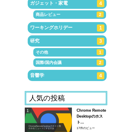
ガジェット・家電
4
商品レビュー
2
ワーキングホリデー
1
研究
3
その他
1
国際/国内会議
2
音響学
4
人気の投稿
Chrome Remote
Desktopのホス
ト...
17件のビュー