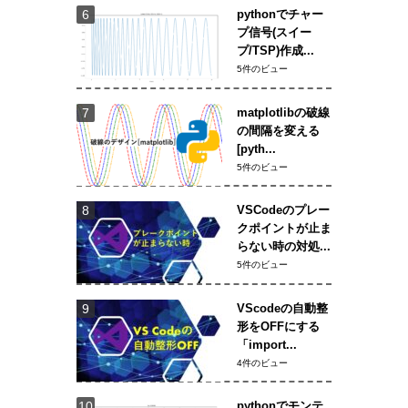
pythonでチャー
プ信号(スイー
プ/TSP)作成...
5件のビュー
matplotlibの破線
の間隔を変える
[pyth...
5件のビュー
VSCodeのプレー
クポイントが止ま
らない時の対処...
5件のビュー
VScodeの自動整
形をOFFにする
「import...
4件のビュー
pythonでモンテ