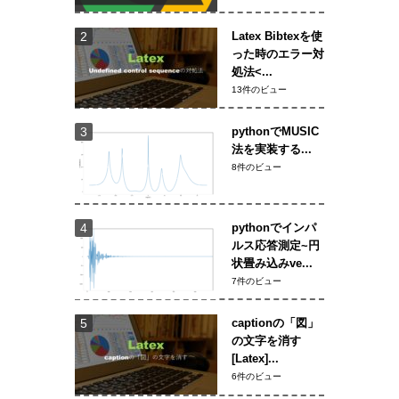
Latex Bibtexを使
った時のエラー対
処法<...
13件のビュー
pythonでMUSIC
法を実装する...
8件のビュー
pythonでインパ
ルス応答測定~円
状畳み込みve...
7件のビュー
captionの「図」
の文字を消す
[Latex]...
6件のビュー