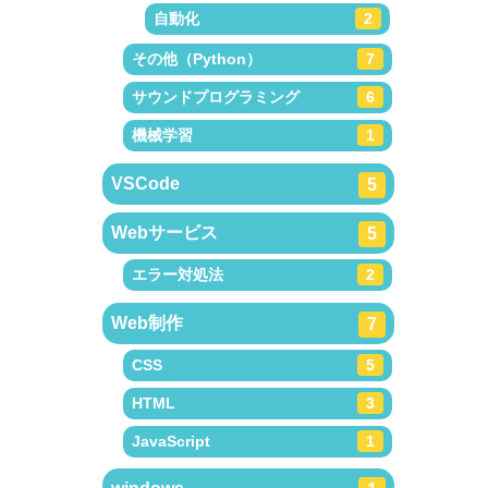
自動化
2
その他（Python）
7
サウンドプログラミング
6
機械学習
1
VSCode
5
Webサービス
5
エラー対処法
2
Web制作
7
CSS
5
HTML
3
JavaScript
1