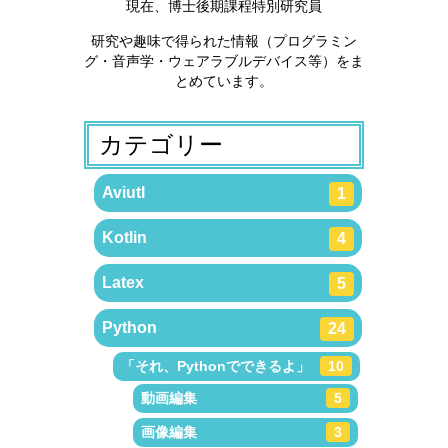
現在、博士後期課程特別研究員
研究や趣味で得られた情報（プログラミン
グ・音声学・ウェアラブルデバイス等）をま
とめています。
カテゴリー
Aviutl
1
Kotlin
4
Latex
5
Python
24
「それ、Pythonでできるよ」
10
動画編集
5
画像編集
3