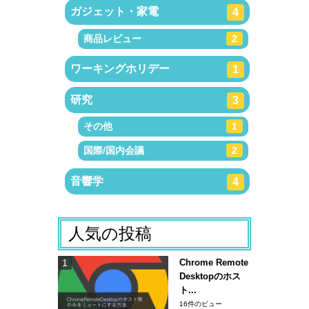
ガジェット・家電
4
商品レビュー
2
ワーキングホリデー
1
研究
3
その他
1
国際/国内会議
2
音響学
4
人気の投稿
Chrome Remote
Desktopのホス
ト...
16件のビュー