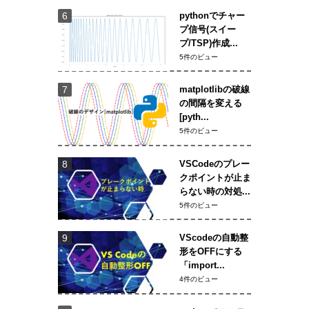
pythonでチャー
プ信号(スイー
プ/TSP)作成...
5件のビュー
matplotlibの破線
の間隔を変える
[pyth...
5件のビュー
VSCodeのプレー
クポイントが止ま
らない時の対処...
5件のビュー
VScodeの自動整
形をOFFにする
「import...
4件のビュー