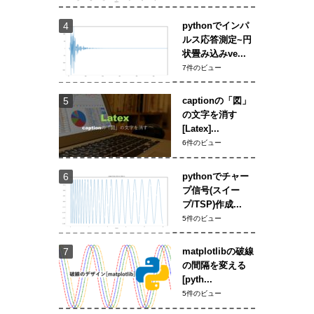
pythonでインパ
ルス応答測定~円
状畳み込みve...
7件のビュー
captionの「図」
の文字を消す
[Latex]...
6件のビュー
pythonでチャー
プ信号(スイー
プ/TSP)作成...
5件のビュー
matplotlibの破線
の間隔を変える
[pyth...
5件のビュー