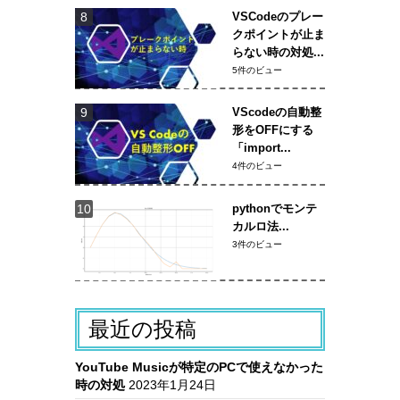
VSCodeのプレー
クポイントが止ま
らない時の対処...
5件のビュー
VScodeの自動整
形をOFFにする
「import...
4件のビュー
pythonでモンテ
カルロ法...
3件のビュー
最近の投稿
YouTube Musicが特定のPCで使えなかった
時の対処
2023年1月24日