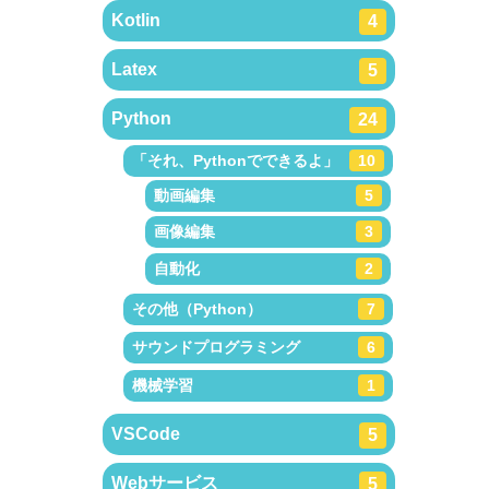
Kotlin
4
Latex
5
Python
24
「それ、Pythonでできるよ」
10
動画編集
5
画像編集
3
自動化
2
その他（Python）
7
サウンドプログラミング
6
機械学習
1
VSCode
5
Webサービス
5