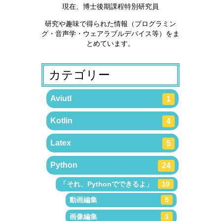
現在、博士後期課程特別研究員
研究や趣味で得られた情報（プログラミン
グ・音声学・ウェアラブルデバイス等）をま
とめています。
カテゴリー
Aviutl
1
Kotlin
4
Latex
5
Python
24
「それ、Pythonでできるよ」
10
動画編集
5
画像編集
3