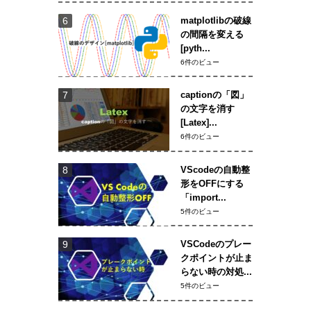
matplotlibの破線
の間隔を変える
[pyth...
6件のビュー
captionの「図」
の文字を消す
[Latex]...
6件のビュー
VScodeの自動整
形をOFFにする
「import...
5件のビュー
VSCodeのプレー
クポイントが止ま
らない時の対処...
5件のビュー