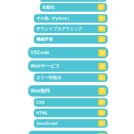
自動化
2
その他（Python）
7
サウンドプログラミング
6
機械学習
1
VSCode
5
Webサービス
5
エラー対処法
2
Web制作
7
CSS
5
HTML
3
JavaScript
1