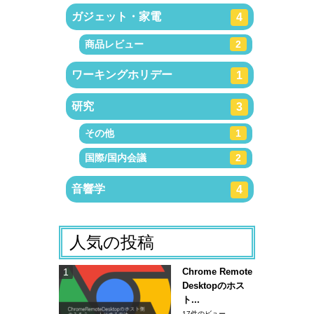
ガジェット・家電
4
商品レビュー
2
ワーキングホリデー
1
研究
3
その他
1
国際/国内会議
2
音響学
4
人気の投稿
Chrome Remote
Desktopのホス
ト...
17件のビュー