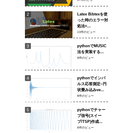
Latex Bibtexを使
った時のエラー対
処法<...
13件のビュー
pythonでMUSIC
法を実装する...
9件のビュー
pythonでインパ
ルス応答測定~円
状畳み込みve...
8件のビュー
pythonでチャー
プ信号(スイー
プ/TSP)作成...
6件のビュー