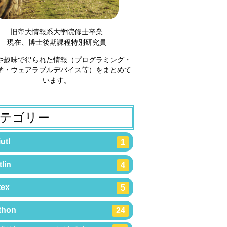
旧帝大情報系大学院修士卒業
現在、博士後期課程特別研究員
や趣味で得られた情報（プログラミング・
学・ウェアラブルデバイス等）をまとめて
います。
テゴリー
utl
1
lin
4
tex
5
thon
24