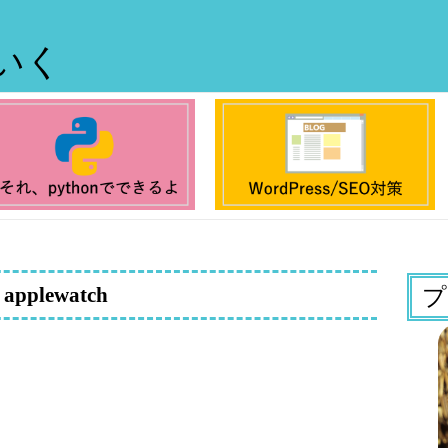
ていく
applewatch
プ