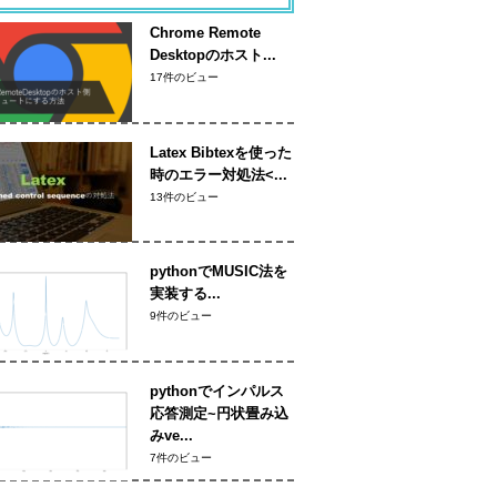
Chrome Remote
Desktopのホスト...
17件のビュー
Latex Bibtexを使った
時のエラー対処法<...
13件のビュー
pythonでMUSIC法を
実装する...
9件のビュー
pythonでインパルス
応答測定~円状畳み込
みve...
7件のビュー