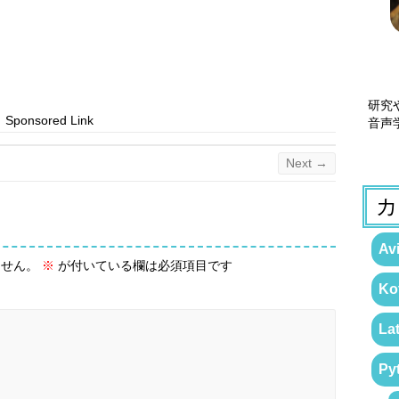
研究
Sponsored Link
音声
Next →
カ
Avi
ません。
※
が付いている欄は必須項目です
Kot
La
Py