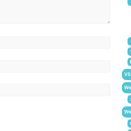
VS
W
W