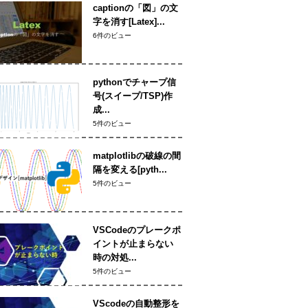
captionの「図」の文
字を消す[Latex]...
6件のビュー
pythonでチャープ信
号(スイープ/TSP)作
成...
5件のビュー
matplotlibの破線の間
隔を変える[pyth...
5件のビュー
VSCodeのプレークポ
イントが止まらない
時の対処...
5件のビュー
VScodeの自動整形を