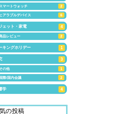
スマートウォッチ
2
ヒアラブルデバイス
6
ジェット・家電
4
商品レビュー
2
ーキングホリデー
1
究
3
その他
1
国際/国内会議
2
響学
4
気の投稿