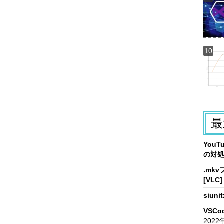
最
You
の対
.mk
[VLC]
siun
VSCo
2022