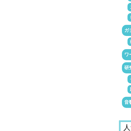
ガ
ワ
研
音
人