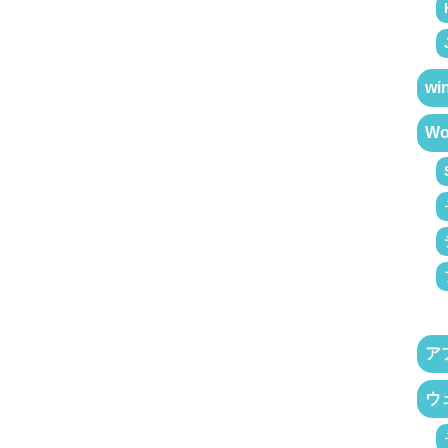
wi
Wo
ア
ウ