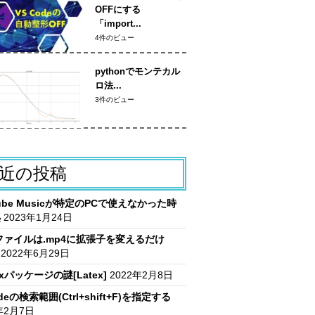
OFFにする
「import...
4件のビュー
pythonでモンテカル
ロ法...
3件のビュー
近の投稿
Tube Musicが特定のPCで使えなかった時
処
2023年1月24日
vファイルは.mp4に拡張子を変えるだけ
2022年6月29日
itxパッケージの謎[Latex]
2022年2月8日
deの検索範囲(Ctrl+shift+F)を指定する
年2月7日