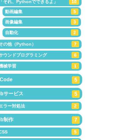
「それ、Pythonでできるよ」
10
動画編集
5
画像編集
3
自動化
2
その他（Python）
7
サウンドプログラミング
6
機械学習
1
Code
5
ebサービス
5
エラー対処法
2
eb制作
7
CSS
5