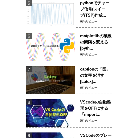
pythonでチャー
プ信号(スイー
プ/TSP)作成...
6件のビュー
matplotlibの破線
の間隔を変える
[pyth...
6件のビュー
captionの「図」
の文字を消す
[Latex]...
6件のビュー
VScodeの自動整
形をOFFにする
「import...
5件のビュー
VSCodeのプレー