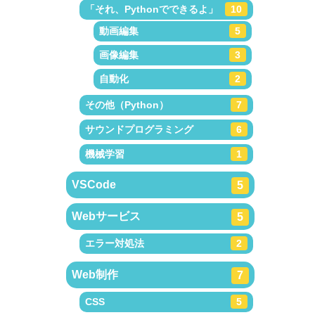
「それ、Pythonでできるよ」
10
動画編集
5
画像編集
3
自動化
2
その他（Python）
7
サウンドプログラミング
6
機械学習
1
VSCode
5
Webサービス
5
エラー対処法
2
Web制作
7
CSS
5