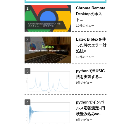
Chrome Remote
Desktopのホス
ト...
19件のビュー
Latex Bibtexを使
った時のエラー対
処法<...
13件のビュー
pythonでMUSIC
法を実装する...
9件のビュー
pythonでインパ
ルス応答測定~円
状畳み込みve...
8件のビュー