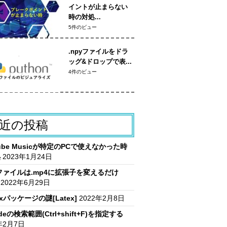
イントが止まらない
時の対処...
5件のビュー
.npyファイルをドラ
ッグ&ドロップで表...
4件のビュー
近の投稿
Tube Musicが特定のPCで使えなかった時
処
2023年1月24日
vファイルは.mp4に拡張子を変えるだけ
2022年6月29日
itxパッケージの謎[Latex]
2022年2月8日
deの検索範囲(Ctrl+shift+F)を指定する
年2月7日