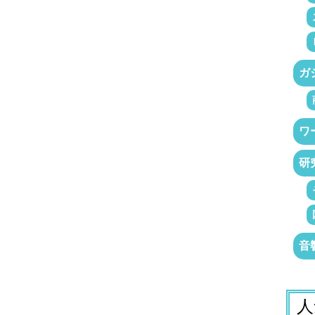
ガ
ワ
研
音
人