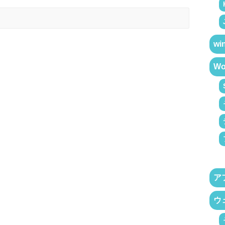
wi
Wo
ア
ウ