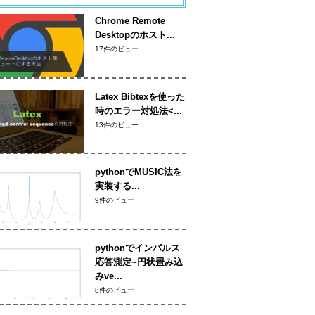
Chrome Remote
Desktopのホスト...
17件のビュー
Latex Bibtexを使った
時のエラー対処法<...
13件のビュー
pythonでMUSIC法を
実装する...
9件のビュー
pythonでインパルス
応答測定~円状畳み込
みve...
8件のビュー