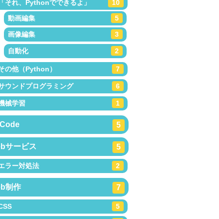
「それ、Pythonでできるよ」
10
動画編集
5
画像編集
3
自動化
2
その他（Python）
7
サウンドプログラミング
6
機械学習
1
Code
5
ebサービス
5
エラー対処法
2
eb制作
7
CSS
5