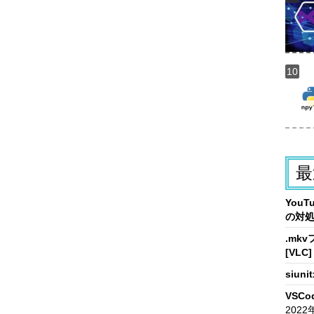
最
You
の対
.mk
[VLC]
siun
VSCo
2022