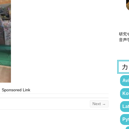
研究
音声
カ
Avi
Sponsored Link
Kot
Next →
La
Py