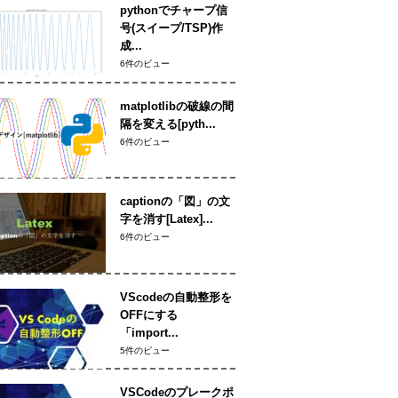
pythonでチャープ信
号(スイープ/TSP)作
成...
6件のビュー
matplotlibの破線の間
隔を変える[pyth...
6件のビュー
captionの「図」の文
字を消す[Latex]...
6件のビュー
VScodeの自動整形を
OFFにする
「import...
5件のビュー
VSCodeのプレークポ