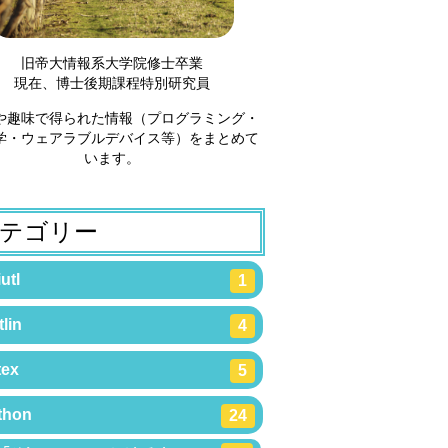
旧帝大情報系大学院修士卒業
現在、博士後期課程特別研究員
や趣味で得られた情報（プログラミング・
学・ウェアラブルデバイス等）をまとめて
います。
テゴリー
utl
1
lin
4
tex
5
thon
24