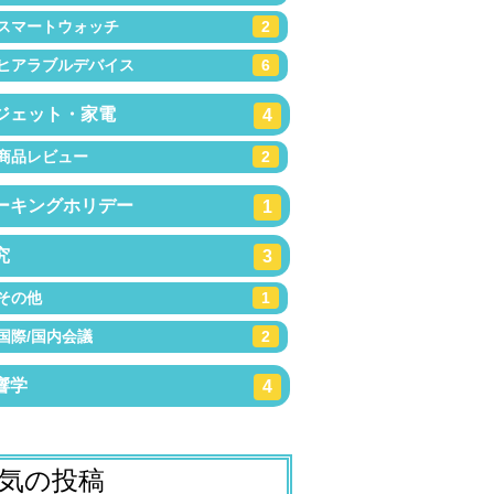
スマートウォッチ
2
ヒアラブルデバイス
6
ジェット・家電
4
商品レビュー
2
ーキングホリデー
1
究
3
その他
1
国際/国内会議
2
響学
4
気の投稿